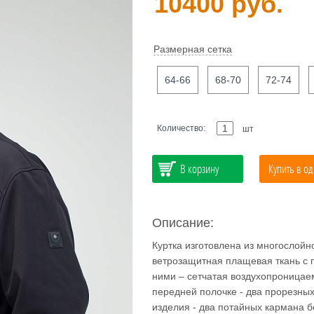
10400 руб.
Размерная сетка
64-66
68-70
72-74
Количество:
шт
В корзину
Купить в од
Описание:
Куртка изготовлена из многослой
ветрозащитная плащевая ткань с п
ними – сетчатая воздухопроницаем
передней полочке - два прорезных
изделия - два потайных кармана бе