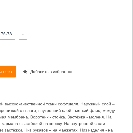
76-78
-
ин клик
Добавить в избранное
ной высококачественной ткани софтшелл. Наружный слой –
ропиткой от влаги, внутренний слой - мягкий флис, между
ая мембрана. Воротник - стойка. Застёжка - молния. На
 кармана с застёжкой на кнопку. На внутренней части
з застёжки. Низ рукавов – на манжетах. Низ изделия - на