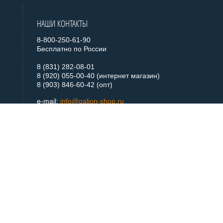
НАШИ КОНТАКТЫ
8-800-250-61-90
Бесплатно по России
8 (831) 282-08-01
8 (920) 055-00-40 (интернет магазин)
8 (903) 846-60-42 (опт)
e-mail:
info@galion-shop.ru
+ 7 920 055 0040
Telegram
+ 7 920 055 0040
WhatsApp
МЫ В СОЦСЕТЯХ