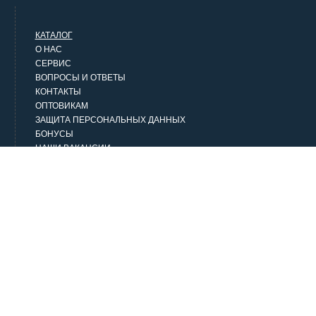
КАТАЛОГ
О НАС
СЕРВИС
ВОПРОСЫ И ОТВЕТЫ
КОНТАКТЫ
ОПТОВИКАМ
ЗАЩИТА ПЕРСОНАЛЬНЫХ ДАННЫХ
БОНУСЫ
НАШИ ВАКАНСИИ
НАШИ КЛИЕНТЫ
СТАТЬИ
НАШИ ПРЕДЛОЖЕНИЯ
Верхняя одежда
Классика
Городской стиль
Джинсовая одежда
Домашняя одежда и белье
Аксессуары