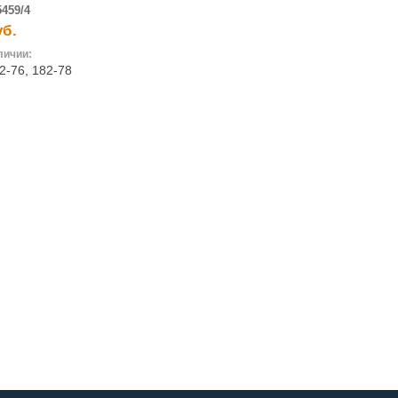
5459/4
уб.
личии:
2-76
,
182-78