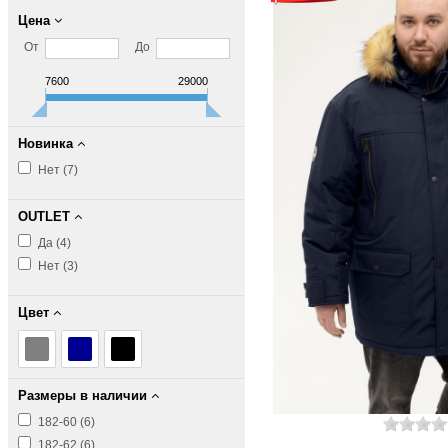
Цена
От
До
7600
29000
Новинка
Нет (
7
)
OUTLET
Да (
4
)
Нет (
3
)
Цвет
Размеры в наличии
182-60 (
6
)
182-62 (
6
)