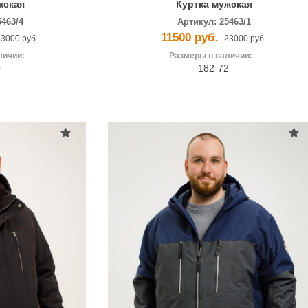
жская
Куртка мужская
5463/4
Артикул:
25463/1
11500 руб.
23000 руб.
23000 руб.
личии:
Размеры в наличии:
0
182-72