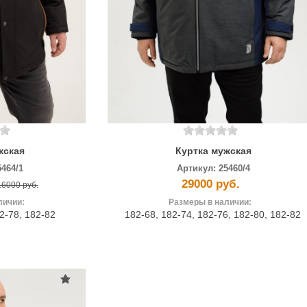
жская
Куртка мужская
5464/1
Артикул:
25460/4
29000 руб.
16000 руб.
личии:
Размеры в наличии:
2-78
,
182-82
182-68
,
182-74
,
182-76
,
182-80
,
182-82