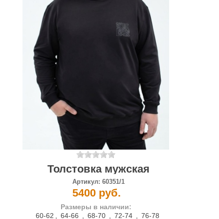
Толстовка мужская
Артикул:
60351/1
5400 руб.
Размеры в наличии:
60-62
,
64-66
,
68-70
,
72-74
,
76-78