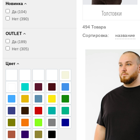
Новинка
Толстовки
Да (
104
)
Нет (
390
)
494 Товара
OUTLET
Сортировка:
название
Да (
189
)
Нет (
305
)
Цвет