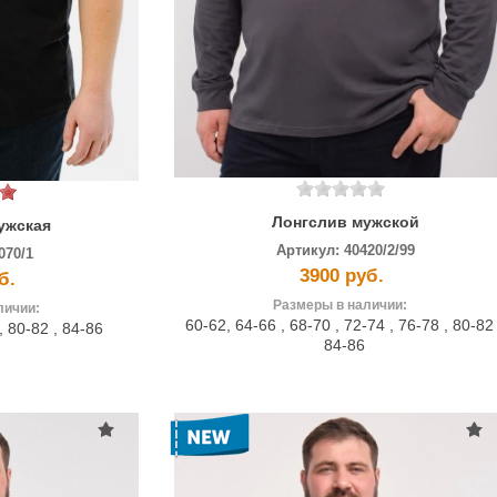
Лонгслив мужской
ужская
Артикул:
40420/2/99
070/1
3900 руб.
б.
Размеры в наличии:
личии:
60-62
,
64-66
,
68-70
,
72-74
,
76-78
,
80-8
,
80-82
,
84-86
84-86