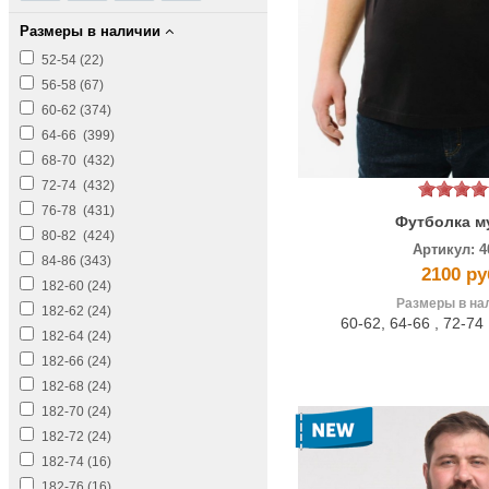
Размеры в наличии
52-54 (
22
)
56-58 (
67
)
60-62 (
374
)
64-66 (
399
)
68-70 (
432
)
72-74 (
432
)
76-78 (
431
)
Футболка м
80-82 (
424
)
Артикул:
4
84-86 (
343
)
2100 ру
182-60 (
24
)
Размеры в на
182-62 (
24
)
60-62
,
64-66
,
72-74
182-64 (
24
)
182-66 (
24
)
182-68 (
24
)
182-70 (
24
)
182-72 (
24
)
182-74 (
16
)
182-76 (
16
)