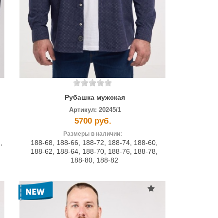
Рубашка мужская
Артикул:
20245/1
5700 руб.
Размеры в наличии:
2
,
188-68
,
188-66
,
188-72
,
188-74
,
188-60
,
188-62
,
188-64
,
188-70
,
188-76
,
188-78
,
188-80
,
188-82