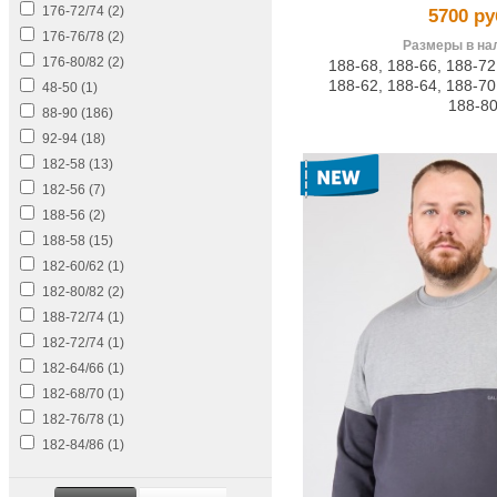
176-72/74 (
2
)
5700 ру
176-76/78 (
2
)
Размеры в на
176-80/82 (
2
)
188-68
,
188-66
,
188-72
188-62
,
188-64
,
188-70
48-50 (
1
)
188-8
88-90 (
186
)
92-94 (
18
)
182-58 (
13
)
182-56 (
7
)
188-56 (
2
)
188-58 (
15
)
182-60/62 (
1
)
182-80/82 (
2
)
188-72/74 (
1
)
182-72/74 (
1
)
182-64/66 (
1
)
182-68/70 (
1
)
182-76/78 (
1
)
182-84/86 (
1
)