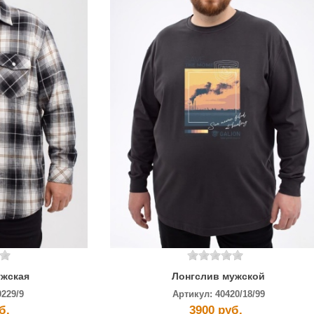
ужская
Лонгслив мужской
0229/9
Артикул:
40420/18/99
б.
3900 руб.