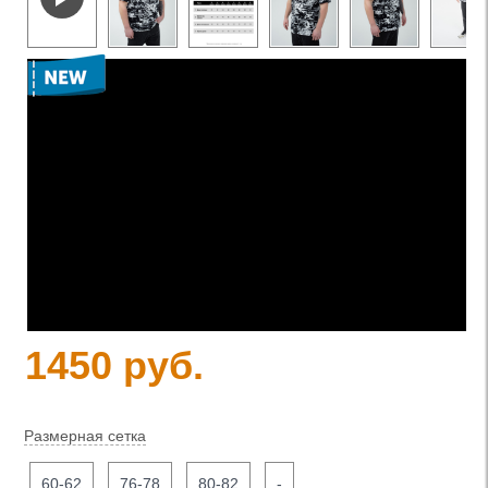
1450 руб.
Размерная сетка
60-62
76-78
80-82
-