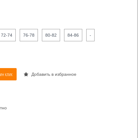
72-74
76-78
80-82
84-86
-
ин клик
Добавить в избранное
тно