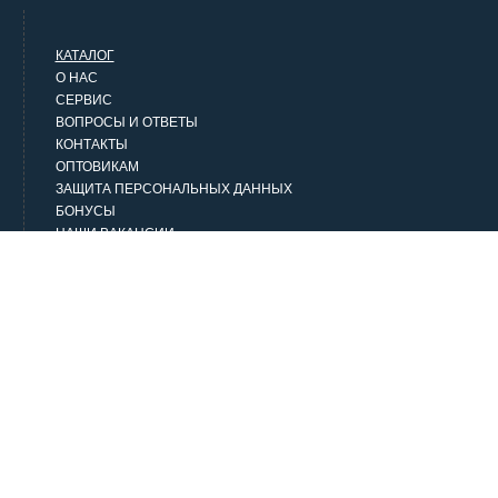
КАТАЛОГ
О НАС
СЕРВИС
ВОПРОСЫ И ОТВЕТЫ
КОНТАКТЫ
ОПТОВИКАМ
ЗАЩИТА ПЕРСОНАЛЬНЫХ ДАННЫХ
БОНУСЫ
НАШИ ВАКАНСИИ
НАШИ КЛИЕНТЫ
СТАТЬИ
НАШИ ПРЕДЛОЖЕНИЯ
Верхняя одежда
Классика
Городской стиль
Джинсовая одежда
Домашняя одежда и белье
Аксессуары