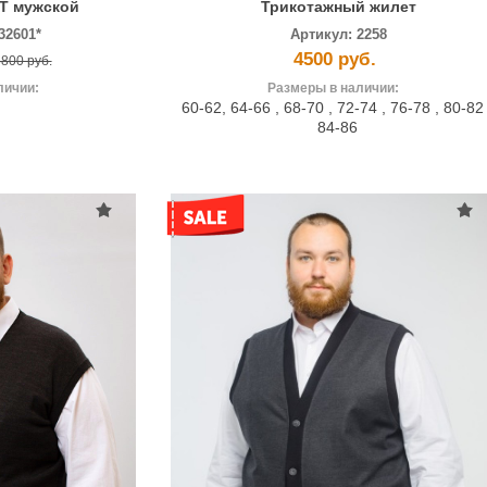
T мужской
Трикотажный жилет
32601*
Артикул:
2258
4500 руб.
800 руб.
личии:
Размеры в наличии:
60-62
,
64-66
,
68-70
,
72-74
,
76-78
,
80-8
84-86