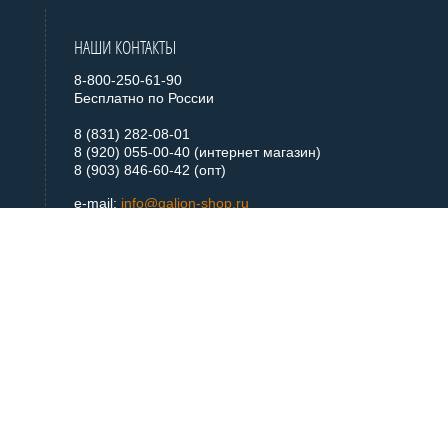
НАШИ КОНТАКТЫ
8-800-250-61-90
Бесплатно по России
8 (831) 282-08-01
8 (920) 055-00-40 (интернет магазин)
8 (903) 846-60-42 (опт)
e-mail:
info@galion-shop.ru
+ 7 920 055 0040
Telegram
+ 7 920 055 0040
WhatsApp
МЫ В СОЦСЕТЯХ