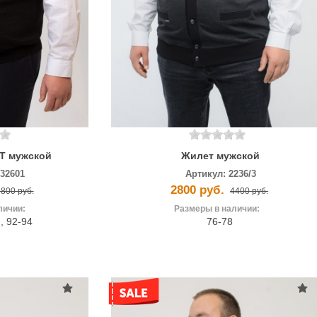
T мужской
Жилет мужской
332601
Артикул:
2236/3
2800 руб.
800 руб.
4400 руб.
личии:
Размеры в наличии:
2
,
92-94
76-78