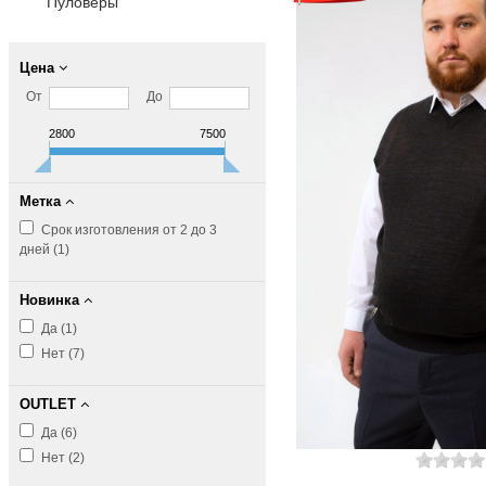
Пуловеры
Цена
От
До
2800
7500
Метка
Срок изготовления от 2 до 3
дней (
1
)
Новинка
Да (
1
)
Нет (
7
)
OUTLET
Да (
6
)
Нет (
2
)