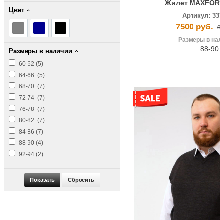
Жилет MAXFOR
Цвет
Артикул:
33
7500 руб.
8
Размеры в на
88-90
Размеры в наличии
60-62 (
5
)
64-66 (
5
)
68-70 (
7
)
72-74 (
7
)
76-78 (
7
)
80-82 (
7
)
84-86 (
7
)
88-90 (
4
)
92-94 (
2
)