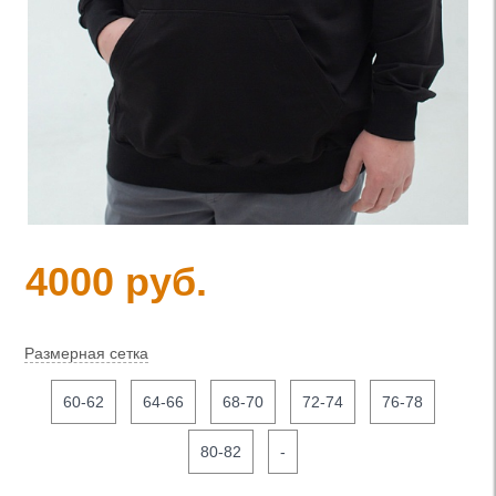
4000 руб.
Размерная сетка
60-62
64-66
68-70
72-74
76-78
80-82
-