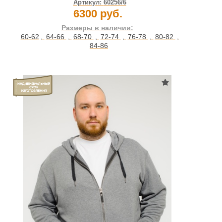
Артикул:
60256/6
6300 руб.
Размеры в наличии:
60-62
,
64-66
,
68-70
,
72-74
,
76-78
,
80-82
,
84-86