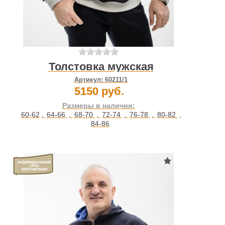
Толстовка мужская
Артикул:
60211/1
5150 руб.
Размеры в наличии:
60-62
,
64-66
,
68-70
,
72-74
,
76-78
,
80-82
,
84-86