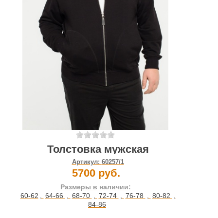
Толстовка мужская
Артикул:
60257/1
5700 руб.
Размеры в наличии:
60-62
,
64-66
,
68-70
,
72-74
,
76-78
,
80-82
,
84-86