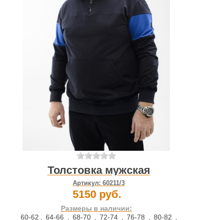
Толстовка мужская
Артикул:
60211/3
5150 руб.
Размеры в наличии:
60-62
,
64-66
,
68-70
,
72-74
,
76-78
,
80-82
,