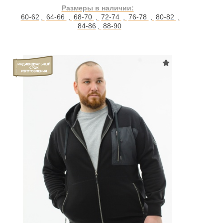
Размеры в наличии:
60-62
,
64-66
,
68-70
,
72-74
,
76-78
,
80-82
,
84-86
,
88-90