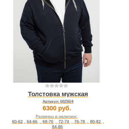
Толстовка мужская
Артикул:
60256/4
6300 руб.
Размеры в наличии:
60-62
,
64-66
,
68-70
,
72-74
,
76-78
,
80-82
,
84-86