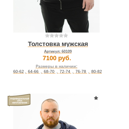
Толстовка мужская
Артикул:
60109
7100 руб.
Размеры в наличии:
60-62
,
64-66
,
68-70
,
72-74
,
76-78
,
80-82