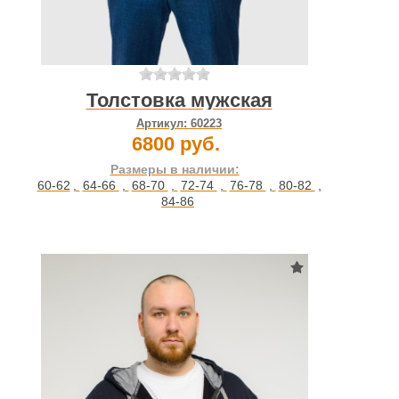
Толстовка мужская
Артикул:
60223
6800 руб.
Размеры в наличии:
60-62
,
64-66
,
68-70
,
72-74
,
76-78
,
80-82
,
84-86