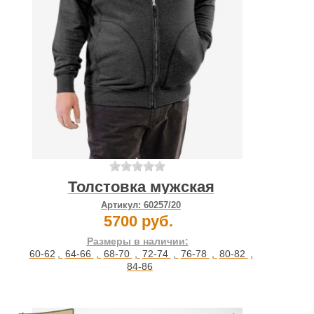
Толстовка мужская
Артикул:
60257/20
5700 руб.
Размеры в наличии:
60-62
,
64-66
,
68-70
,
72-74
,
76-78
,
80-82
,
84-86