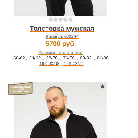
Толстовка мужская
Артикул:
60257/4
5700 руб.
Размеры в наличии:
60-62
,
64-66
,
68-70
,
76-78
,
80-82
,
84-86
,
182-80/82
,
188-72/74