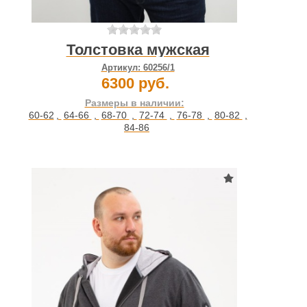
Толстовка мужская
Артикул:
60256/1
6300 руб.
Размеры в наличии:
60-62
,
64-66
,
68-70
,
72-74
,
76-78
,
80-82
,
84-86