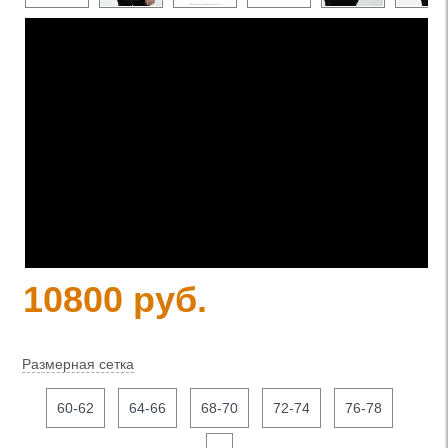
10800 руб.
Размерная сетка
60-62
64-66
68-70
72-74
76-78