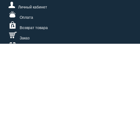
Личный кабинет
Оплата
Возврат товара
Заказ
Доставка
Размерная сетка
СПОСОБЫ ОПЛАТЫ
КАТАЛОГ
О НАС
СЕРВИС
ВОПРОСЫ И ОТВЕТЫ
КОНТАКТЫ