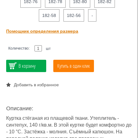
182-76
182-78
182-80
182-82
182-58
182-56
-
Помощник определения размера
Количество:
шт
В корзину
Купить в один клик
Добавить в избранное
Описание:
Куртка стёганая из плащевой ткани. Утеплитель -
синтепух, 140 г/кв.м. В этой куртке будет комфортно до
- 10 °C. Застёжка - молния. Съёмный капюшон. На