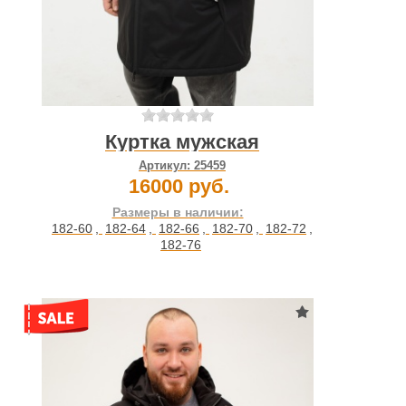
Куртка мужская
Артикул:
25459
16000 руб.
Размеры в наличии:
182-60
,
182-64
,
182-66
,
182-70
,
182-72
,
182-76