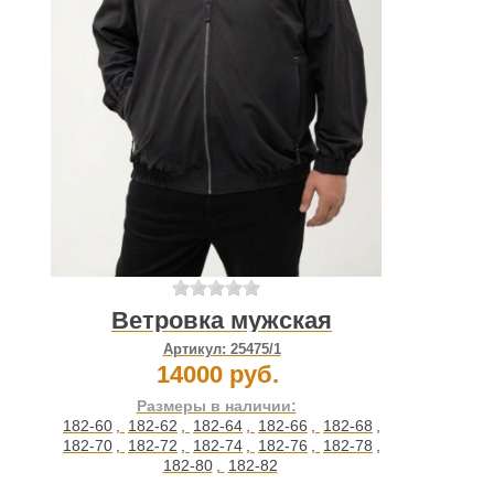
Ветровка мужская
Артикул:
25475/1
14000 руб.
Размеры в наличии:
182-60
,
182-62
,
182-64
,
182-66
,
182-68
,
182-70
,
182-72
,
182-74
,
182-76
,
182-78
,
182-80
,
182-82