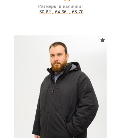
Размеры в наличии:
60-62
,
64-66
,
68-70