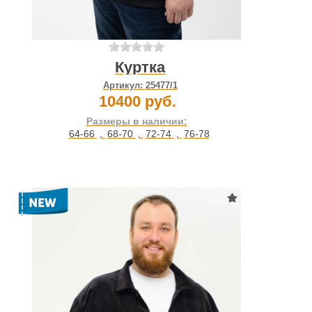
Куртка
Артикул:
25477/1
10400 руб.
Размеры в наличии:
64-66
,
68-70
,
72-74
,
76-78