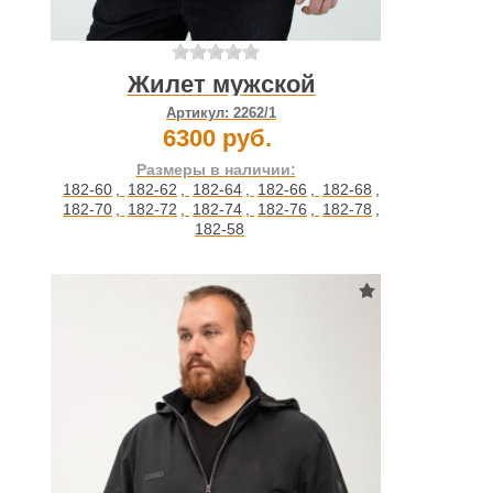
Жилет мужской
Артикул:
2262/1
6300 руб.
Размеры в наличии:
182-60
,
182-62
,
182-64
,
182-66
,
182-68
,
182-70
,
182-72
,
182-74
,
182-76
,
182-78
,
182-58