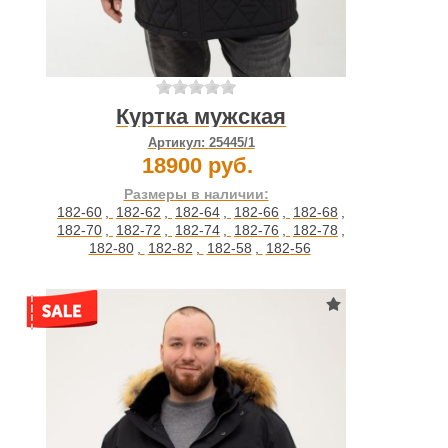
Куртка мужская
Артикул:
25445/1
18900 руб.
Размеры в наличии:
182-60
,
182-62
,
182-64
,
182-66
,
182-68
,
182-70
,
182-72
,
182-74
,
182-76
,
182-78
,
182-80
,
182-82
,
182-58
,
182-56