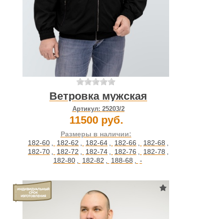
Ветровка мужская
Артикул:
25203/2
11500 руб.
Размеры в наличии:
182-60
,
182-62
,
182-64
,
182-66
,
182-68
,
182-70
,
182-72
,
182-74
,
182-76
,
182-78
,
182-80
,
182-82
,
188-68
,
-