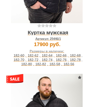
Куртка мужская
Артикул:
25446/1
17900 руб.
Размеры в наличии:
182-60
,
182-62
,
182-64
,
182-66
,
182-68
,
182-70
,
182-72
,
182-74
,
182-76
,
182-78
,
182-80
,
182-82
,
182-58
,
182-56