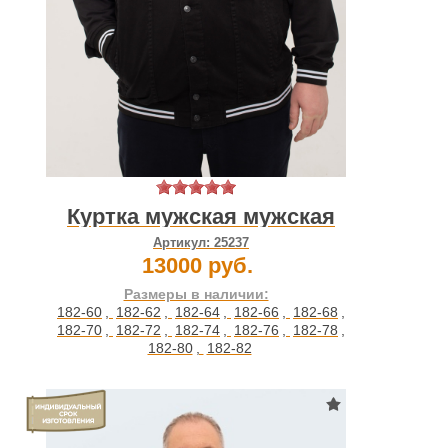
Куртка мужская мужская
Артикул:
25237
13000 руб.
Размеры в наличии:
182-60
,
182-62
,
182-64
,
182-66
,
182-68
,
182-70
,
182-72
,
182-74
,
182-76
,
182-78
,
182-80
,
182-82