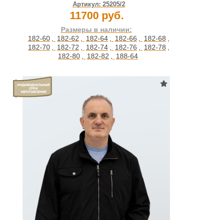
Артикул:
25205/2
11700 руб.
Размеры в наличии:
182-60
,
182-62
,
182-64
,
182-66
,
182-68
,
182-70
,
182-72
,
182-74
,
182-76
,
182-78
,
182-80
,
182-82
,
188-64