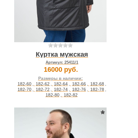
Куртка мужская
Артикул:
25411/1
16000 руб.
Размеры в наличии:
182-60
,
182-62
,
182-64
,
182-66
,
182-68
,
182-70
,
182-72
,
182-74
,
182-76
,
182-78
,
182-80
,
182-82