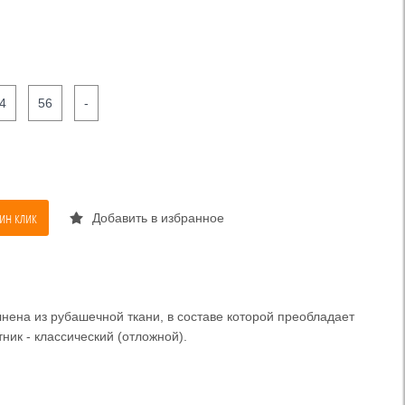
4
56
-
ин клик
Добавить в избранное
нена из рубашечной ткани, в составе которой преобладает
тник - классический (отложной).