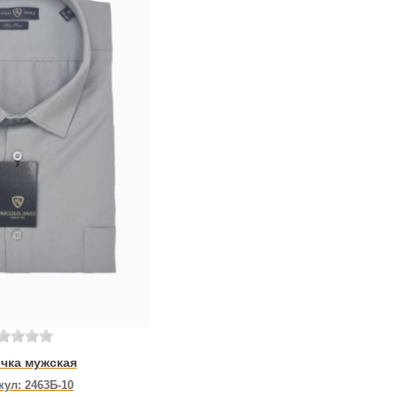
чка мужская
кул:
2463Б-10