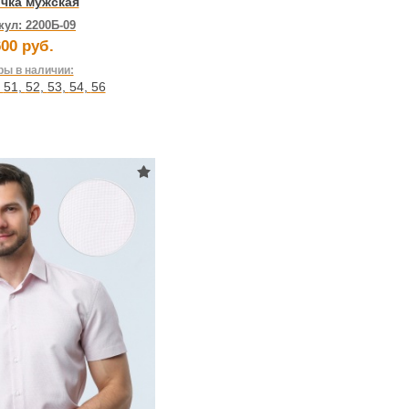
чка мужская
кул:
2200Б-09
00 руб.
ы в наличии:
,
51
,
52
,
53
,
54
,
56