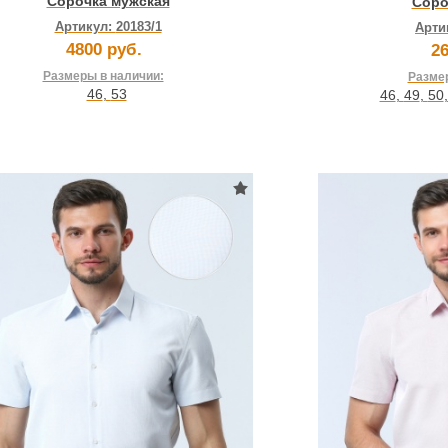
Сорочка мужская
Соро
Артикул:
20183/1
Арти
4800 руб.
26
Размеры в наличии:
Размер
46
,
53
46
,
49
,
50