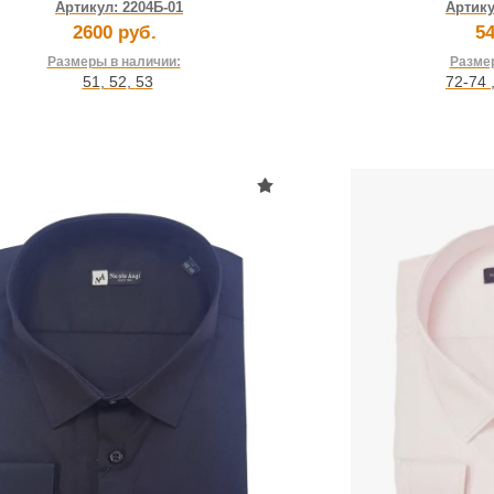
Артикул:
2204Б-01
Артик
2600 руб.
54
Размеры в наличии:
Размер
51
,
52
,
53
72-74