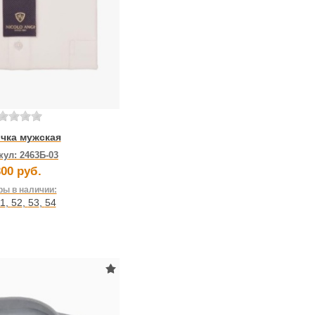
чка мужская
кул:
2463Б-03
00 руб.
ы в наличии:
1
,
52
,
53
,
54