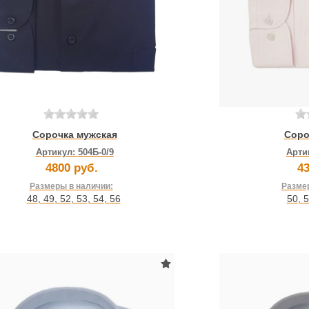
Сорочка мужская
Соро
Артикул:
504Б-0/9
Арти
4800 руб.
43
Размеры в наличии:
Размер
48
,
49
,
52
,
53
,
54
,
56
50
,
5