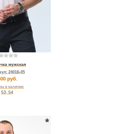
чка мужская
кул:
2401Б-05
00 руб.
ы в наличии:
53
,
54