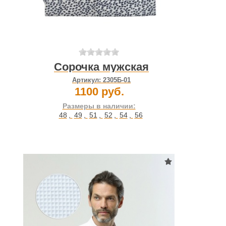
Сорочка мужская
Артикул:
2305Б-01
1100 руб.
Размеры в наличии:
48
,
49
,
51
,
52
,
54
,
56