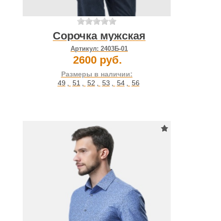
Сорочка мужская
Артикул:
2403Б-01
2600 руб.
Размеры в наличии:
49
,
51
,
52
,
53
,
54
,
56