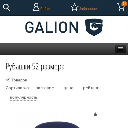
0
Войти
Избранное
Рубашки 52 размера
45 Товаров
Сортировка:
название
цена
рейтинг
популярность