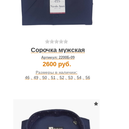
Сорочка мужская
Артикул:
2200Б-09
2600 руб.
Размеры в наличии:
46
,
49
,
50
,
51
,
52
,
53
,
54
,
56