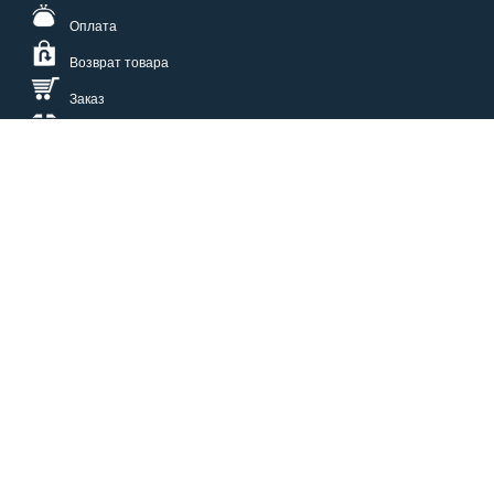
Оплата
Возврат товара
Заказ
Доставка
Размерная сетка
СПОСОБЫ ОПЛАТЫ
КАТАЛОГ
О НАС
СЕРВИС
ВОПРОСЫ И ОТВЕТЫ
КОНТАКТЫ
ОПТОВИКАМ
ЗАЩИТА ПЕРСОНАЛЬНЫХ ДАННЫХ