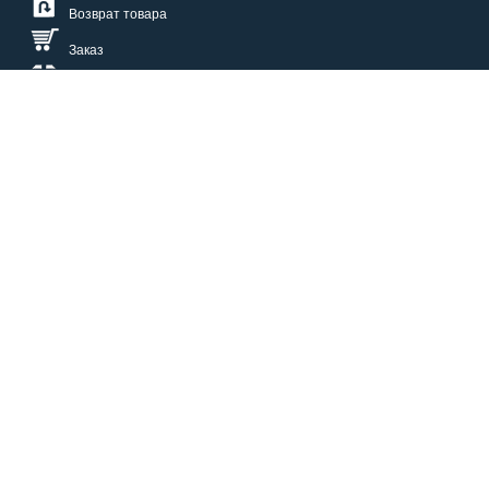
Возврат товара
Заказ
Доставка
Размерная сетка
СПОСОБЫ ОПЛАТЫ
КАТАЛОГ
О НАС
СЕРВИС
ВОПРОСЫ И ОТВЕТЫ
КОНТАКТЫ
ОПТОВИКАМ
ЗАЩИТА ПЕРСОНАЛЬНЫХ ДАННЫХ
БОНУСЫ
НАШИ ВАКАНСИИ