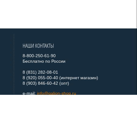
НАШИ КОНТАКТЫ
8-800-250-61-90
Бесплатно по России
8 (831) 282-08-01
8 (920) 055-00-40 (интернет магазин)
8 (903) 846-60-42 (опт)
e-mail:
info@galion-shop.ru
+ 7 920 055 0040
Telegram
+ 7 920 055 0040
WhatsApp