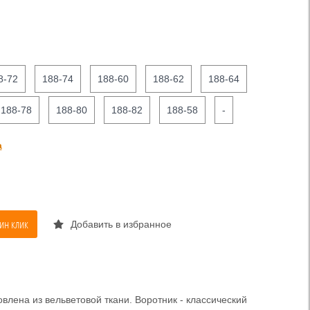
8-72
188-74
188-60
188-62
188-64
188-78
188-80
188-82
188-58
-
а
ин клик
Добавить в избранное
влена из вельветовой ткани. Воротник - классический