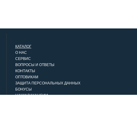
КАТАЛОГ
О НАС
СЕРВИС
ВОПРОСЫ И ОТВЕТЫ
КОНТАКТЫ
ОПТОВИКАМ
ЗАЩИТА ПЕРСОНАЛЬНЫХ ДАННЫХ
БОНУСЫ
НАШИ ВАКАНСИИ
НАШИ КЛИЕНТЫ
СТАТЬИ
НАШИ ПРЕДЛОЖЕНИЯ
Верхняя одежда