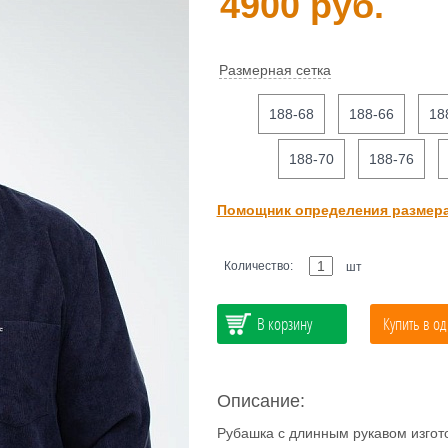
4900 руб.
Размерная сетка
188-68
188-66
18
188-70
188-76
Помощник определения размер
Количество:
шт
В корзину
Купить в од
Описание:
Рубашка с длинным рукавом изгото