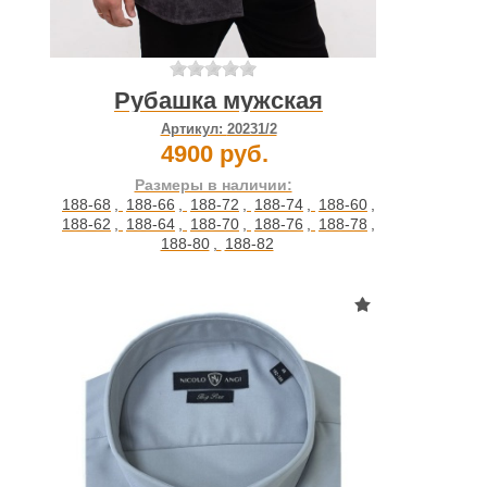
Рубашка мужская
Артикул:
20231/2
4900 руб.
Размеры в наличии:
188-68
,
188-66
,
188-72
,
188-74
,
188-60
,
188-62
,
188-64
,
188-70
,
188-76
,
188-78
,
188-80
,
188-82