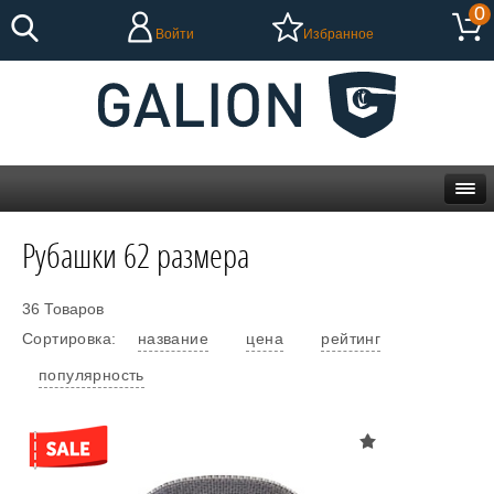
0
Войти
Избранное
Рубашки 62 размера
36 Товаров
Сортировка:
название
цена
рейтинг
популярность