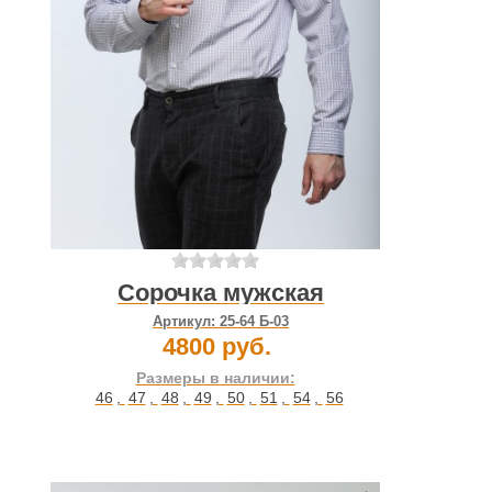
Сорочка мужская
Артикул:
25-64 Б-03
4800 руб.
Размеры в наличии:
46
,
47
,
48
,
49
,
50
,
51
,
54
,
56