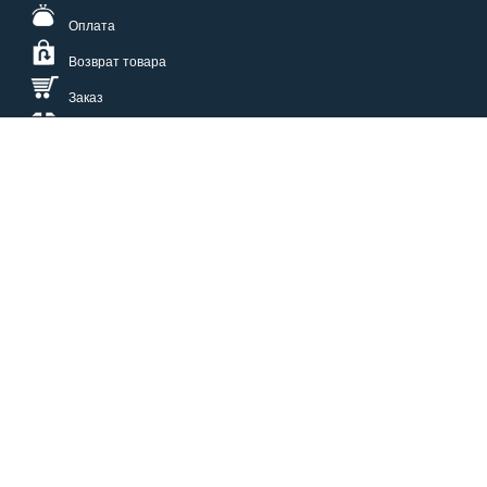
Оплата
Возврат товара
Заказ
Доставка
Размерная сетка
СПОСОБЫ ОПЛАТЫ
КАТАЛОГ
О НАС
СЕРВИС
ВОПРОСЫ И ОТВЕТЫ
КОНТАКТЫ
ОПТОВИКАМ
ЗАЩИТА ПЕРСОНАЛЬНЫХ ДАННЫХ