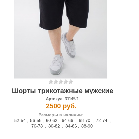
Шорты трикотажные мужские
Артикул:
31145/1
2500 руб.
Размеры в наличии:
52-54
,
56-58
,
60-62
,
64-66
,
68-70
,
72-74
,
76-78
,
80-82
,
84-86
,
88-90