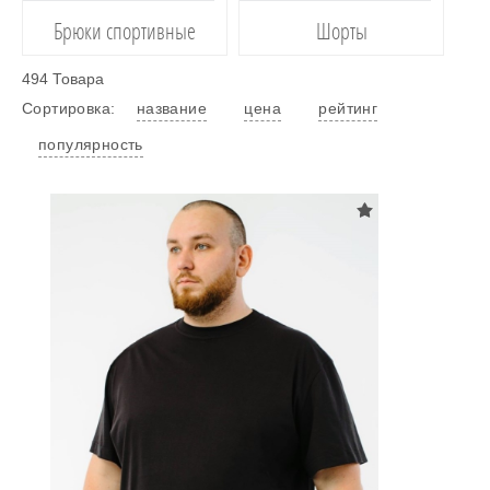
Брюки спортивные
Шорты
494 Товара
Сортировка:
название
цена
рейтинг
популярность