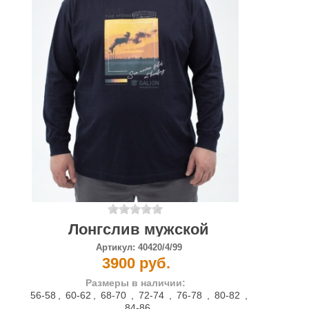
Лонгслив мужской
Артикул:
40420/4/99
3900 руб.
Размеры в наличии:
56-58
,
60-62
,
68-70
,
72-74
,
76-78
,
80-82
,
84-86