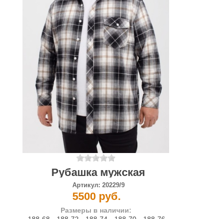
Рубашка мужская
Артикул:
20229/9
5500 руб.
Размеры в наличии: