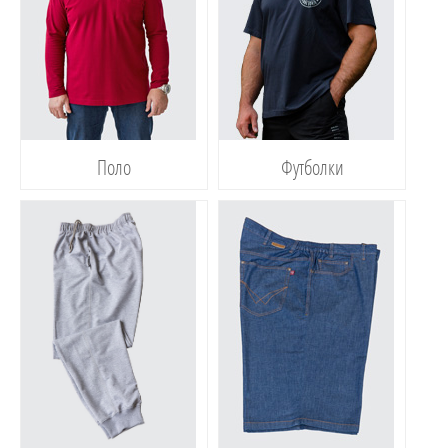
Поло
Футболки