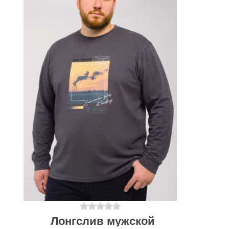
Лонгслив мужской