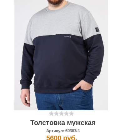
Толстовка мужская
Артикул:
60363/4
5600 руб.