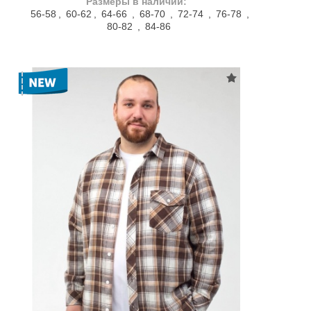
Размеры в наличии:
56-58
,
60-62
,
64-66
,
68-70
,
72-74
,
76-78
,
80-82
,
84-86