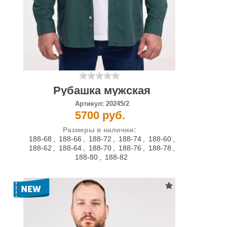
Рубашка мужская
Артикул:
20245/2
5700 руб.
Размеры в наличии:
188-68
,
188-66
,
188-72
,
188-74
,
188-60
,
188-62
,
188-64
,
188-70
,
188-76
,
188-78
,
188-80
,
188-82