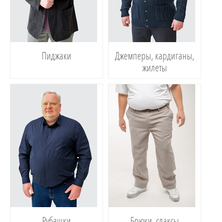
Пиджаки
Джемперы, кардиганы,
жилеты
Рубашки
Брюки, слаксы