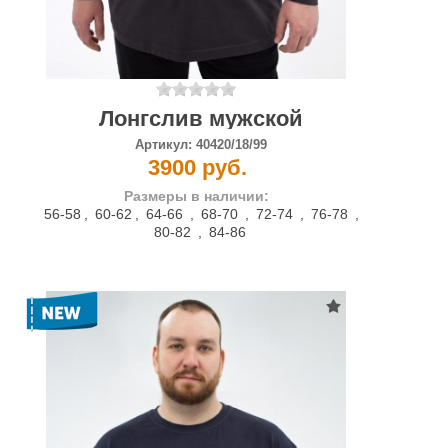
Лонгслив мужской
Артикул:
40420/18/99
3900 руб.
Размеры в наличии:
56-58
,
60-62
,
64-66
,
68-70
,
72-74
,
76-78
,
80-82
,
84-86