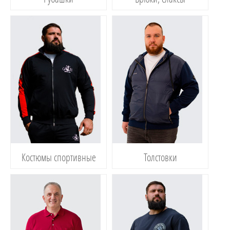
Костюмы спортивные
Толстовки