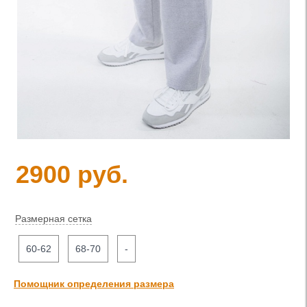
2900 руб.
Размерная сетка
60-62
68-70
-
Помощник определения размера