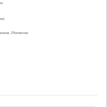
ия
ки)
скоза, 2%эластан