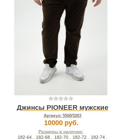
Джинсы PIONEER мужские
Артикул:
5500/5203
10000 руб.
Размеры в наличии:
182-64
,
182-68
,
182-70
,
182-72
,
182-74
,