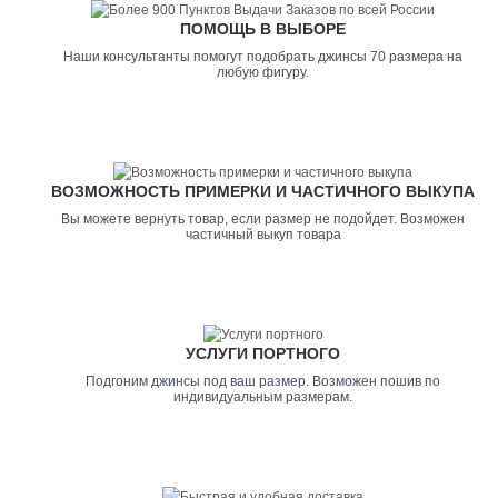
ПОМОЩЬ В ВЫБОРЕ
Наши консультанты помогут подобрать джинсы 70 размера на
любую фигуру.
ВОЗМОЖНОСТЬ ПРИМЕРКИ И ЧАСТИЧНОГО ВЫКУПА
Вы можете вернуть товар, если размер не подойдет. Возможен
частичный выкуп товара
УСЛУГИ ПОРТНОГО
Подгоним джинсы под ваш размер. Возможен пошив по
индивидуальным размерам.