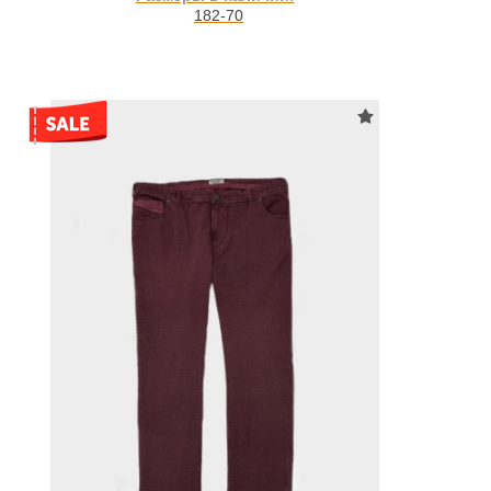
182-70