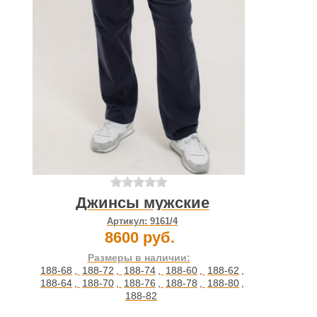
Джинсы мужские
Артикул:
9161/4
8600 руб.
Размеры в наличии:
188-68
,
188-72
,
188-74
,
188-60
,
188-62
,
188-64
,
188-70
,
188-76
,
188-78
,
188-80
,
188-82