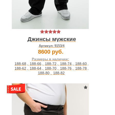
Джинсы мужские
Артикул:
9153/4
8600 руб.
Размеры в наличии:
188-68
,
188-66
,
188-72
,
188-74
,
188-60
,
188-62
,
188-64
,
188-70
,
188-76
,
188-78
,
188-80
,
188-82