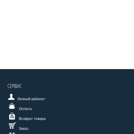
СЕРВИС
Личный кабинет
Оплата
Возврат товара
Заказ