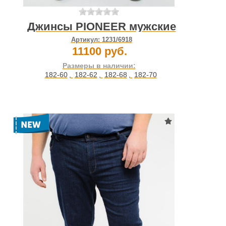
Джинсы PIONEER мужские
Артикул:
1231/6918
11100 руб.
Размеры в наличии:
182-60
,
182-62
,
182-68
,
182-70