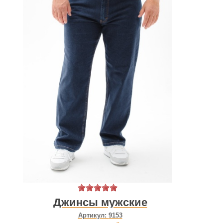
Джинсы мужские
Артикул:
9153