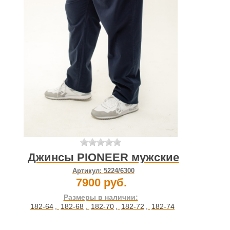
Джинсы PIONEER мужские
Артикул:
5224/6300
7900 руб.
Размеры в наличии:
182-64
,
182-68
,
182-70
,
182-72
,
182-74