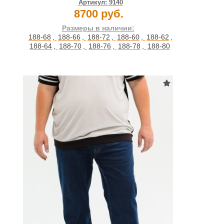
Артикул:
9140
8700 руб.
Размеры в наличии:
188-68
,
188-66
,
188-72
,
188-60
,
188-62
,
188-64
,
188-70
,
188-76
,
188-78
,
188-80