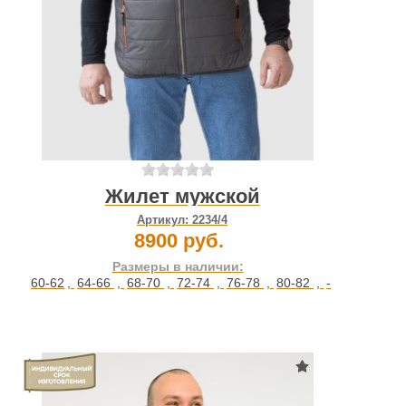
Жилет мужской
Артикул:
2234/4
8900 руб.
Размеры в наличии:
60-62
,
64-66
,
68-70
,
72-74
,
76-78
,
80-82
,
-