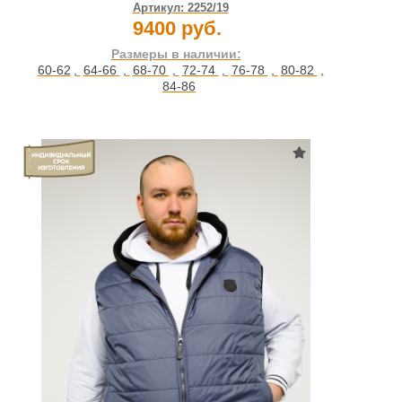
Артикул:
2252/19
9400 руб.
Размеры в наличии:
60-62
,
64-66
,
68-70
,
72-74
,
76-78
,
80-82
,
84-86