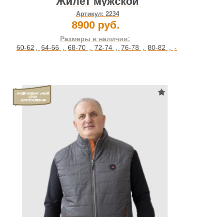
Жилет мужской
Артикул:
2234
8900 руб.
Размеры в наличии:
60-62
,
64-66
,
68-70
,
72-74
,
76-78
,
80-82
,
-