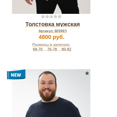
Толстовка мужская
Артикул:
60344/3
4800 руб.
Размеры в наличии:
68-70
,
76-78
,
80-82