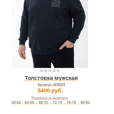
Толстовка мужская
Артикул:
60351/4
5400 руб.
Размеры в наличии:
60-62
,
64-66
,
68-70
,
72-74
,
76-78
,
80-82