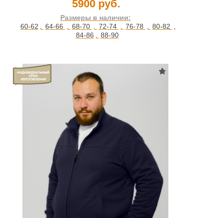
5900 руб.
Размеры в наличии:
60-62
,
64-66
,
68-70
,
72-74
,
76-78
,
80-82
,
84-86
,
88-90