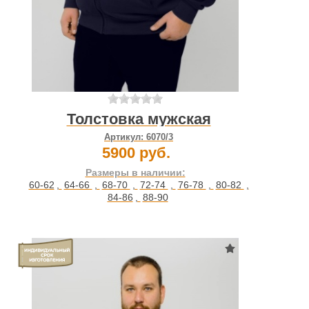
Толстовка мужская
Артикул:
6070/3
5900 руб.
Размеры в наличии:
60-62
,
64-66
,
68-70
,
72-74
,
76-78
,
80-82
,
84-86
,
88-90