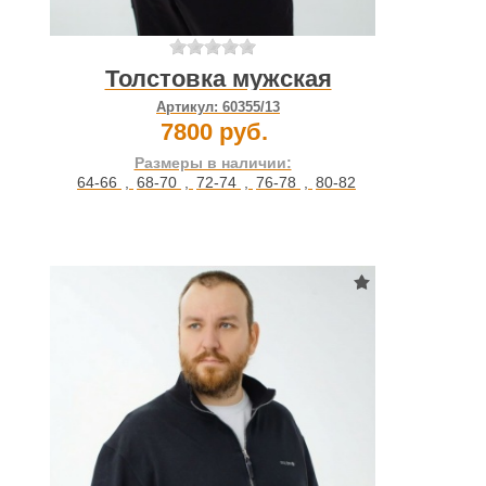
Толстовка мужская
Артикул:
60355/13
7800 руб.
Размеры в наличии:
64-66
,
68-70
,
72-74
,
76-78
,
80-82