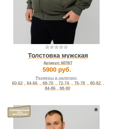
Толстовка мужская
Артикул:
6070/7
5900 руб.
Размеры в наличии:
60-62
,
64-66
,
68-70
,
72-74
,
76-78
,
80-82
,
84-86
,
88-90