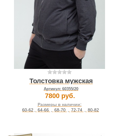
Толстовка мужская
Артикул:
60355/20
7800 руб.
Размеры в наличии:
60-62
,
64-66
,
68-70
,
72-74
,
80-82