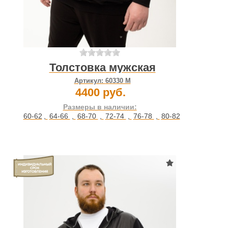
Толстовка мужская
Артикул:
60330 М
4400 руб.
Размеры в наличии:
60-62
,
64-66
,
68-70
,
72-74
,
76-78
,
80-82