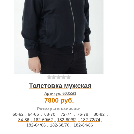
Толстовка мужская
Артикул:
60355/1
7800 руб.
Размеры в наличии:
60-62
,
64-66
,
68-70
,
72-74
,
76-78
,
80-82
,
84-86
,
182-60/62
,
182-80/82
,
182-72/74
,
182-64/66
,
182-68/70
,
182-84/86