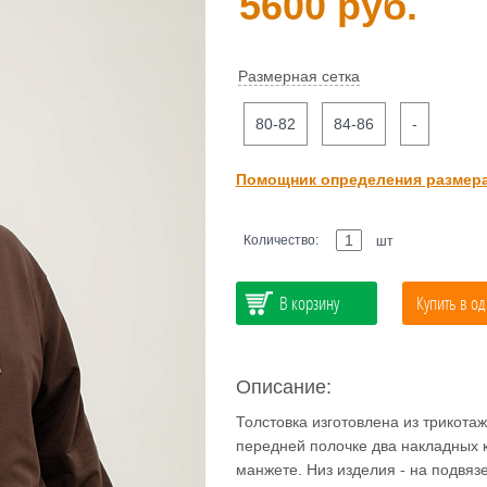
5600 руб.
Размерная сетка
80-82
84-86
-
Помощник определения размер
Количество:
шт
В корзину
Купить в од
Описание:
Толстовка изготовлена из трикотаж
передней полочке два накладных 
манжете. Низ изделия - на подвязе