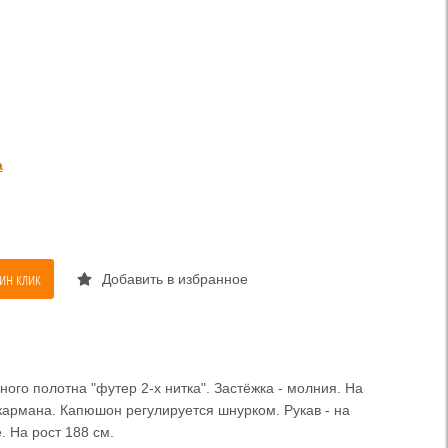
а
ин клик
Добавить в избранное
ного полотна "футер 2-х нитка". Застёжка - молния. На
кармана. Капюшон регулируется шнурком. Рукав - на
. На рост 188 см.