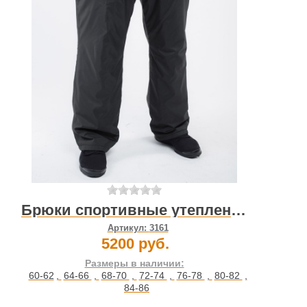
Брюки спортивные утепленные мужские
Артикул:
3161
5200 руб.
Размеры в наличии:
60-62
,
64-66
,
68-70
,
72-74
,
76-78
,
80-82
,
84-86