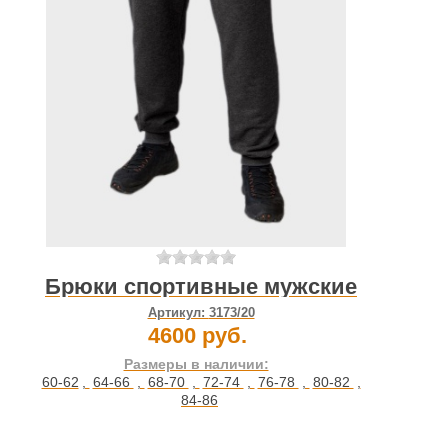
Брюки спортивные мужские
Артикул:
3173/20
4600 руб.
Размеры в наличии:
60-62
,
64-66
,
68-70
,
72-74
,
76-78
,
80-82
,
84-86