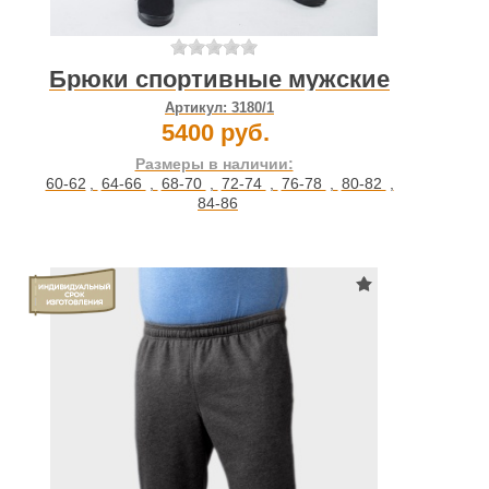
Брюки спортивные мужские
Артикул:
3180/1
5400 руб.
Размеры в наличии:
60-62
,
64-66
,
68-70
,
72-74
,
76-78
,
80-82
,
84-86