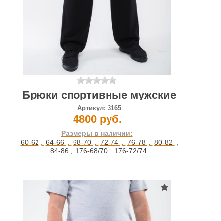
Брюки спортивные мужские
Артикул:
3165
4800 руб.
Размеры в наличии:
60-62
,
64-66
,
68-70
,
72-74
,
76-78
,
80-82
,
84-86
,
176-68/70
,
176-72/74