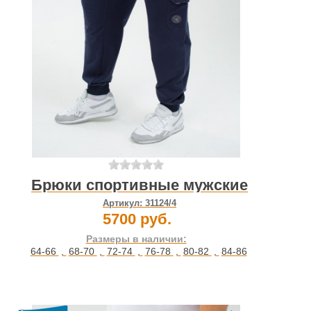
Брюки спортивные мужские
Артикул:
31124/4
5700 руб.
Размеры в наличии:
64-66
,
68-70
,
72-74
,
76-78
,
80-82
,
84-86