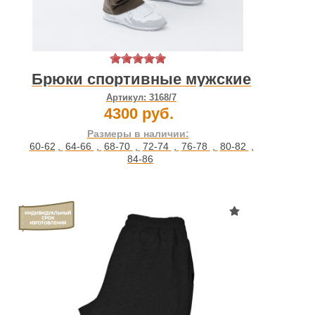
Брюки спортивные мужские
Артикул:
3168/7
4300 руб.
Размеры в наличии:
60-62
,
64-66
,
68-70
,
72-74
,
76-78
,
80-82
,
84-86