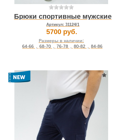
Брюки спортивные мужские
Артикул:
31124/1
5700 руб.
Размеры в наличии:
64-66
,
68-70
,
76-78
,
80-82
,
84-86