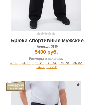
Брюки спортивные мужские
Артикул:
3180
5400 руб.
Размеры в наличии:
60-62
,
64-66
,
68-70
,
72-74
,
76-78
,
80-82
,
84-86
,
88-90