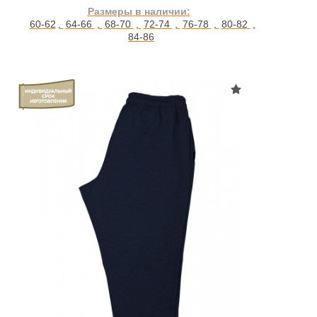
Размеры в наличии:
60-62
,
64-66
,
68-70
,
72-74
,
76-78
,
80-82
,
84-86