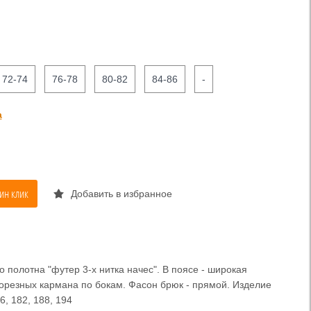
72-74
76-78
80-82
84-86
-
а
ин клик
Добавить в избранное
 полотна "футер 3-х нитка начес". В поясе - широкая
рорезных кармана по бокам. Фасон брюк - прямой. Изделие
6, 182, 188, 194