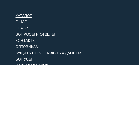
КАТАЛОГ
О НАС
СЕРВИС
ВОПРОСЫ И ОТВЕТЫ
КОНТАКТЫ
ОПТОВИКАМ
ЗАЩИТА ПЕРСОНАЛЬНЫХ ДАННЫХ
БОНУСЫ
НАШИ ВАКАНСИИ
НАШИ КЛИЕНТЫ
СТАТЬИ
НАШИ ПРЕДЛОЖЕНИЯ
Верхняя одежда
Классика
Городской стиль
Джинсовая одежда
Домашняя одежда и белье
Аксессуары