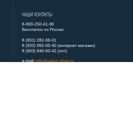
НАШИ КОНТАКТЫ
8-800-250-61-90
Бесплатно по России
8 (831) 282-08-01
8 (920) 055-00-40 (интернет магазин)
8 (903) 846-60-42 (опт)
e-mail:
info@galion-shop.ru
+ 7 920 055 0040
Telegram
+ 7 920 055 0040
WhatsApp
МЫ В СОЦСЕТЯХ