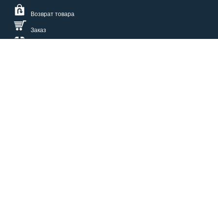
Возврат товара
Заказ
Доставка
Размерная сетка
СПОСОБЫ ОПЛАТЫ
КАТАЛОГ
О НАС
СЕРВИС
ВОПРОСЫ И ОТВЕТЫ
КОНТАКТЫ
ОПТОВИКАМ
ЗАЩИТА ПЕРСОНАЛЬНЫХ ДАННЫХ
БОНУСЫ