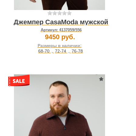
Джемпер CasaModa мужской
Артикул:
4137059/556
9450 руб.
Размеры в наличии:
68-70
,
72-74
,
76-78