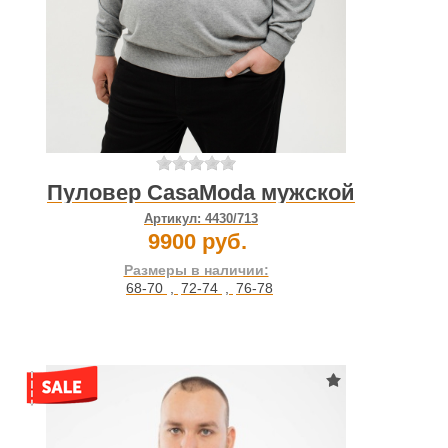
Пуловер CasaModa мужской
Артикул:
4430/713
9900 руб.
Размеры в наличии:
68-70
,
72-74
,
76-78