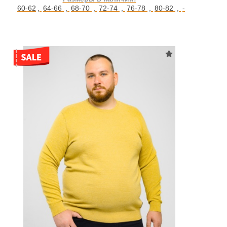
60-62
,
64-66
,
68-70
,
72-74
,
76-78
,
80-82
,
-