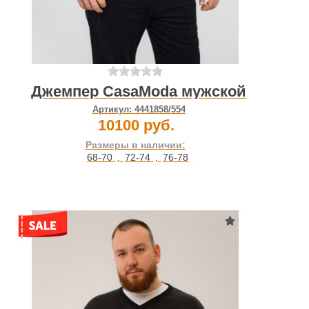
Джемпер CasaModa мужской
Артикул:
4441858/554
10100 руб.
Размеры в наличии:
68-70
,
72-74
,
76-78