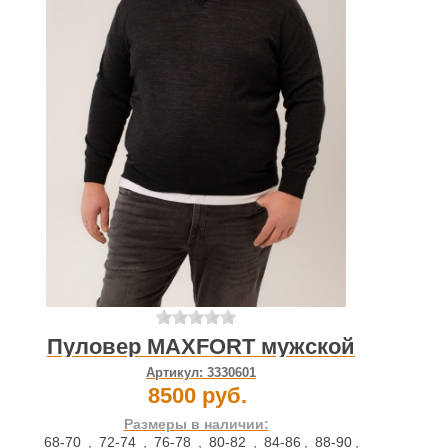
Пуловер MAXFORT мужской
Артикул:
3330601
8500 руб.
Размеры в наличии:
68-70
,
72-74
,
76-78
,
80-82
,
84-86
,
88-90
,