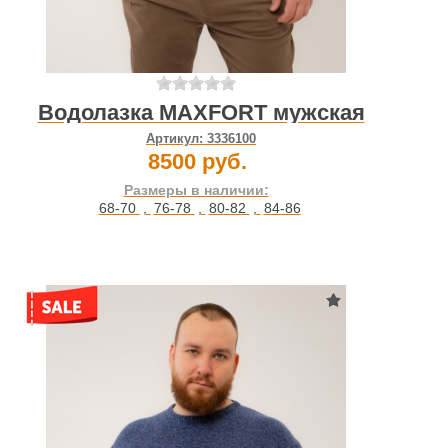
Водолазка MAXFORT мужская
Артикул:
3336100
8500 руб.
Размеры в наличии:
68-70
,
76-78
,
80-82
,
84-86