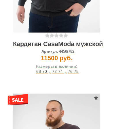
Кардиган CasaModa мужской
Артикул:
4450/782
11500 руб.
Размеры в наличии:
68-70
,
72-74
,
76-78