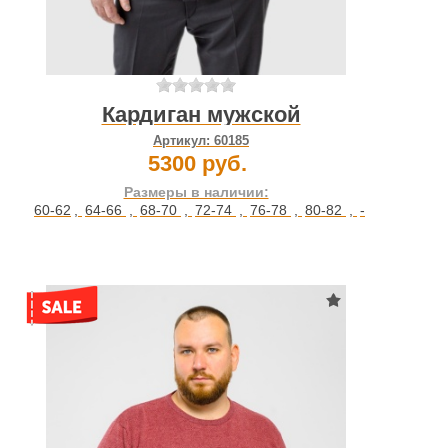
Кардиган мужской
Артикул:
60185
5300 руб.
Размеры в наличии:
60-62
,
64-66
,
68-70
,
72-74
,
76-78
,
80-82
,
-