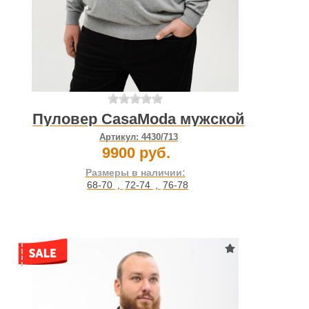
Пуловер CasaModa мужской
Артикул:
4430/713
9900 руб.
Размеры в наличии:
68-70
,
72-74
,
76-78