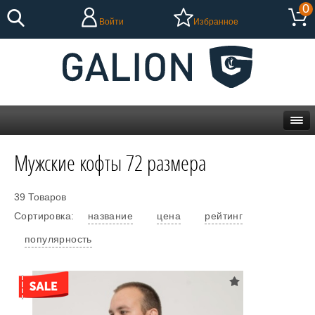
0
Войти
Избранное
Мужские кофты 72 размера
39 Товаров
Сортировка:
название
цена
рейтинг
популярность