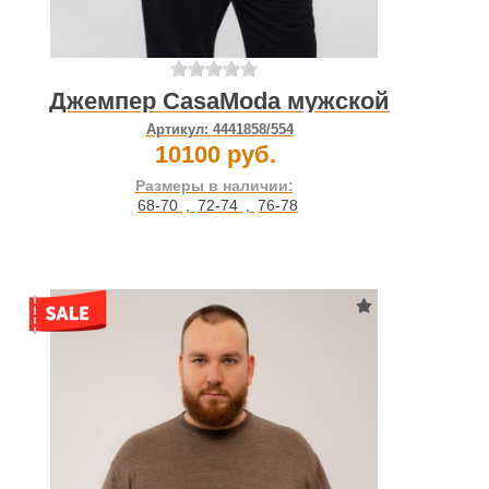
Джемпер CasaModa мужской
Артикул:
4441858/554
10100 руб.
Размеры в наличии:
68-70
,
72-74
,
76-78