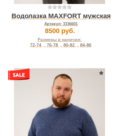
Водолазка MAXFORT мужская
Артикул:
3336601
8500 руб.
Размеры в наличии:
72-74
,
76-78
,
80-82
,
84-86