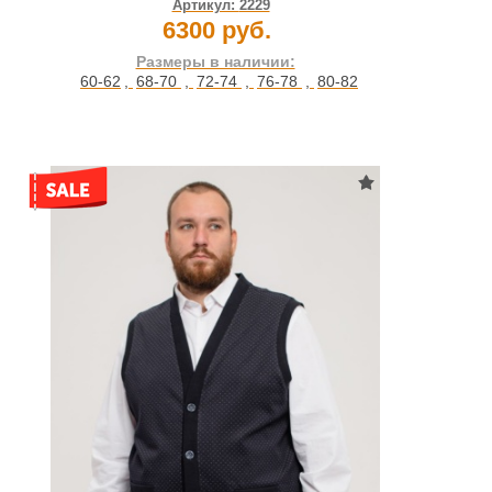
Артикул:
2229
6300 руб.
Размеры в наличии:
60-62
,
68-70
,
72-74
,
76-78
,
80-82