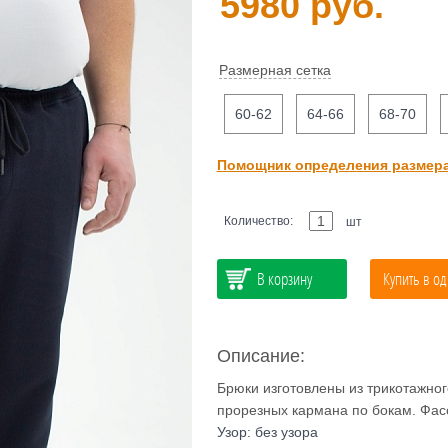
5980 руб.
Размерная сетка
60-62
64-66
68-70
Помощник определения размер
Количество:
шт
В корзину
Купить в од
Описание:
Брюки изготовлены из трикотажного
прорезных кармана по бокам. Фасо
Узор: без узора