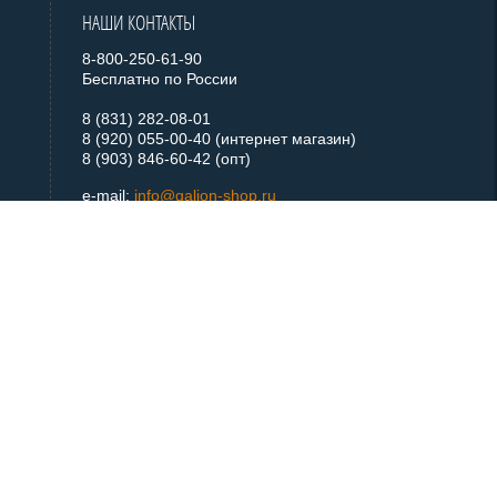
НАШИ КОНТАКТЫ
8-800-250-61-90
Бесплатно по России
8 (831) 282-08-01
8 (920) 055-00-40 (интернет магазин)
8 (903) 846-60-42 (опт)
e-mail:
info@galion-shop.ru
+ 7 920 055 0040
Telegram
+ 7 920 055 0040
WhatsApp
МЫ В СОЦСЕТЯХ