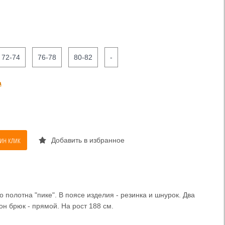
72-74
76-78
80-82
-
а
ин клик
Добавить в избранное
 полотна "пике". В поясе изделия - резинка и шнурок. Два
н брюк - прямой. На рост 188 см.