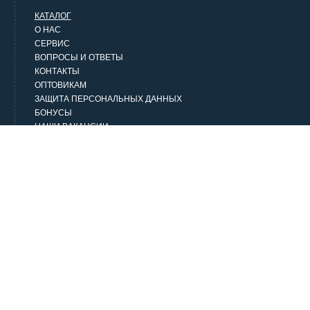
КАТАЛОГ
О НАС
СЕРВИС
ВОПРОСЫ И ОТВЕТЫ
КОНТАКТЫ
ОПТОВИКАМ
ЗАЩИТА ПЕРСОНАЛЬНЫХ ДАННЫХ
БОНУСЫ
НАШИ ВАКАНСИИ
НАШИ КЛИЕНТЫ
СТАТЬИ
НАШИ ПРЕДЛОЖЕНИЯ
Верхняя одежда
Классика
Городской стиль
Джинсовая одежда
Домашняя одежда и белье
Аксессуары
Одежда под заказ