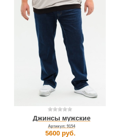
Джинсы мужские
Артикул:
9154
5600 руб.