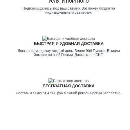
УСЛУГИ ПОРТНОГО
Подгоним джинсы под ваш размер. Возможен пошив по
индивидуальным размерам.
БЫСТРАЯ И УДОБНАЯ ДОСТАВКА
Доставляем одежду каждый день. Более 900 Пунктов Выдачи
Заказов по всей России. Доставка по СНГ.
БЕСПЛАТНАЯ ДОСТАВКА
Доставим заказ от 4 500 руб в любой регион России бесплатно.