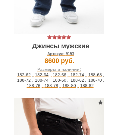
Джинсы мужские
Артикул:
9153
8600 руб.
Размеры в наличии:
182-62
,
182-64
,
182-66
,
182-74
,
188-68
,
188-72
,
188-74
,
188-60
,
188-62
,
188-70
,
188-76
,
188-78
,
188-80
,
188-82