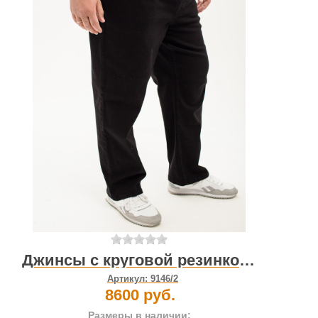
Джинсы с круговой резинкой мужские
Артикул:
9146/2
8600 руб.
Размеры в наличии: