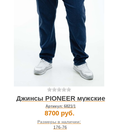
Джинсы PIONEER мужские
Артикул:
6821/1
8700 руб.
Размеры в наличии:
176-76