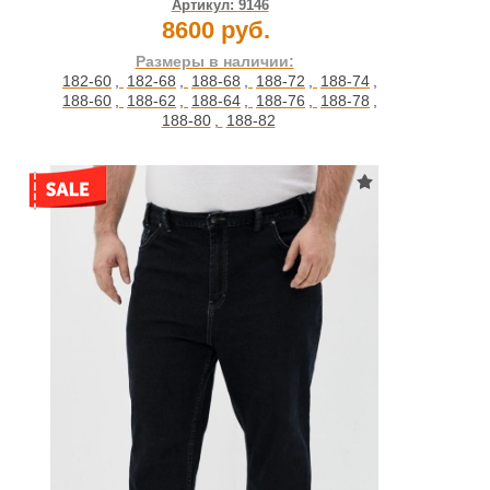
Артикул:
9146
8600 руб.
Размеры в наличии:
182-60
,
182-68
,
188-68
,
188-72
,
188-74
,
188-60
,
188-62
,
188-64
,
188-76
,
188-78
,
188-80
,
188-82