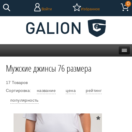
0
Войти
Избранное
Мужские джинсы 76 размера
17 Товаров
Сортировка:
название
цена
рейтинг
популярность