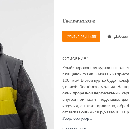
Размерная сетка
Купить в один клик
Добавит
Описание:
Комбинированная куртка выполнена 
плащевой ткани. Рукава - из трико
100 г/м². В этой куртке будет ком
утяжкой. Застёжка - молния. На п
один прорезной вертикальный кар
внутренней части - подкладка, два
изделия, а также горловина, обра
отстёгивающимися рукавами. На р
Узор: без узора