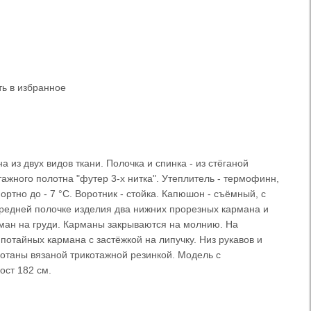
ь в избранное
из двух видов ткани. Полочка и спинка - из стёганой
тажного полотна "футер 3-х нитка". Утеплитель - термофинн,
фортно до - 7 °С. Воротник - стойка. Капюшон - съёмный, с
ередней полочке изделия два нижних прорезных кармана и
ман на груди. Карманы закрываются на молнию. На
 потайных кармана с застёжкой на липучку. Низ рукавов и
ботаны вязаной трикотажной резинкой. Модель с
ост 182 см.