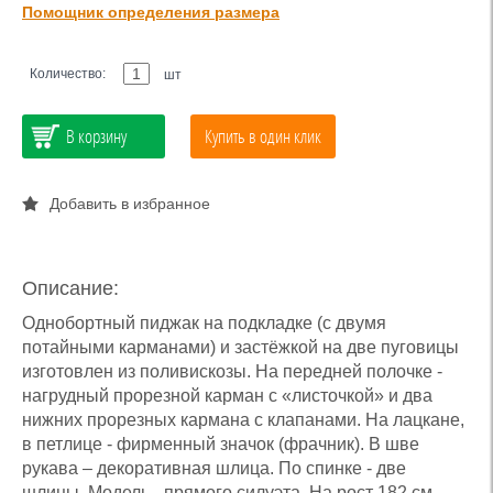
Помощник определения размера
Количество:
шт
В корзину
Купить в один клик
Добавить в избранное
Описание:
Однобортный пиджак на подкладке (с двумя
потайными карманами) и застёжкой на две пуговицы
изготовлен из поливискозы. На передней полочке -
нагрудный прорезной карман с «листочкой» и два
нижних прорезных кармана с клапанами. На лацкане,
в петлице - фирменный значок (фрачник). В шве
рукава – декоративная шлица. По спинке - две
шлицы. Модель - прямого силуэта. На рост 182 см.