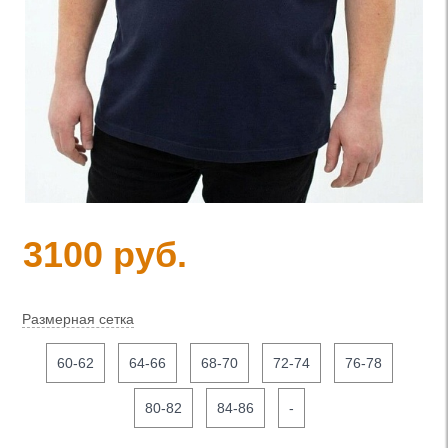
3100 руб.
Размерная сетка
60-62
64-66
68-70
72-74
76-78
80-82
84-86
-