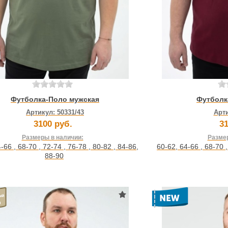
Футболка-Поло мужская
Футболк
Артикул:
50331/43
Арт
3100 руб.
31
Размеры в наличии:
Размер
4-66
,
68-70
,
72-74
,
76-78
,
80-82
,
84-86
,
60-62
,
64-66
,
68-70
88-90