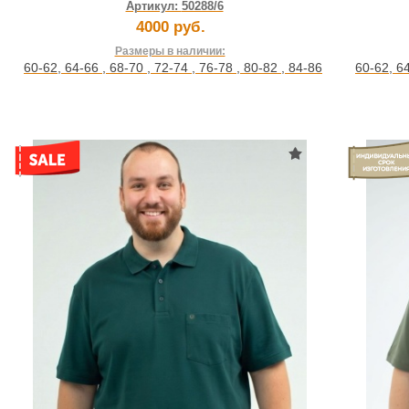
Артикул:
50288/6
4000 руб.
Размеры в наличии:
60-62
,
64-66
,
68-70
,
72-74
,
76-78
,
80-82
,
84-86
60-62
,
6