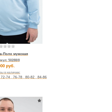
а-Поло мужская
икул:
50288/8
00 руб.
ы в наличии:
,
72-74
,
76-78
,
80-82
,
84-86