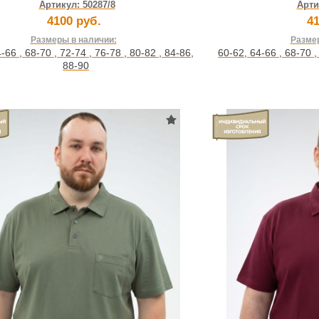
Артикул:
50287/8
Арти
4100 руб.
41
Размеры в наличии:
Размер
4-66
,
68-70
,
72-74
,
76-78
,
80-82
,
84-86
,
60-62
,
64-66
,
68-70
88-90