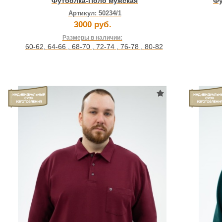
Футболка-Поло мужская
Фу
Артикул:
50234/1
3000 руб.
Размеры в наличии:
60-62
,
64-66
,
68-70
,
72-74
,
76-78
,
80-82