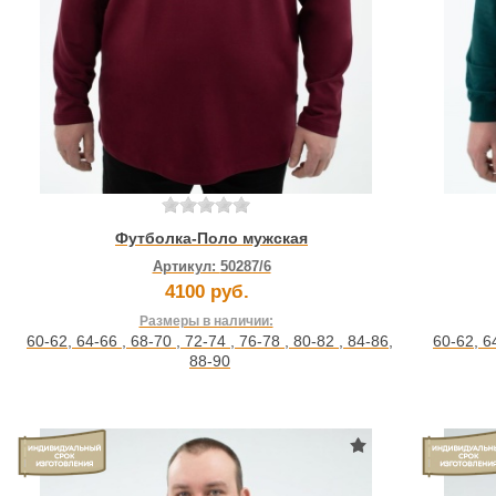
Футболка-Поло мужская
Артикул:
50287/6
4100 руб.
Размеры в наличии:
60-62
,
64-66
,
68-70
,
72-74
,
76-78
,
80-82
,
84-86
,
60-62
,
6
88-90