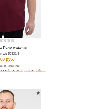
а-Поло мужская
икул:
50331/6
00 руб.
ы в наличии:
,
72-74
,
76-78
,
80-82
,
84-86