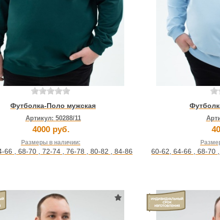
Футболка-Поло мужская
Футболк
Артикул:
50288/11
Арт
4000 руб.
40
Размеры в наличии:
Размер
4-66
,
68-70
,
72-74
,
76-78
,
80-82
,
84-86
60-62
,
64-66
,
68-70