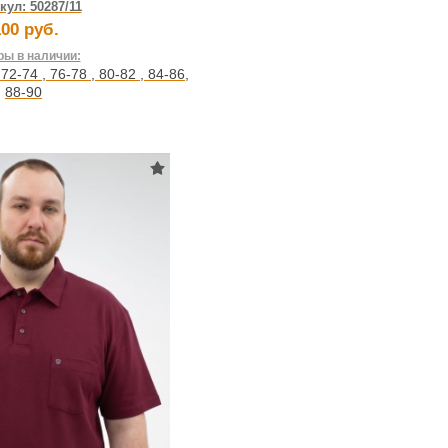
кул:
50287/11
00 руб.
ы в наличии:
,
72-74
,
76-78
,
80-82
,
84-86
,
88-90