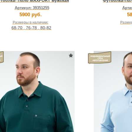
тболка- Поло MAXFORT мужская
Футболка-По
Артикул:
39351255
Арти
5900 руб.
58
Размеры в наличии:
Размер
68-70
,
76-78
,
80-82