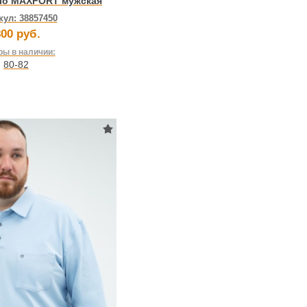
ло MAXFORT мужская
кул:
38857450
00 руб.
ы в наличии:
80-82