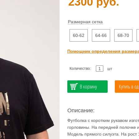
2300 руб.
Размерная сетка
60-62
64-66
68-70
Помощник определения размер
Количество:
шт
В корзину
Купить в од
Описание:
Футболка с коротким рукавом изгот
горловины. На передней полочке 
Модель прямого силуэта. На рост 