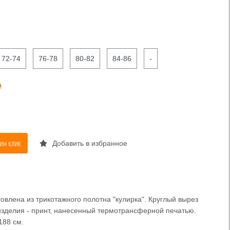
72-74
76-78
80-82
84-86
-
а
ин клик
Добавить в избранное
овлена из трикотажного полотна "кулирка". Круглый вырез
изделия - принт, нанесенный термотрансферной печатью.
188 см.