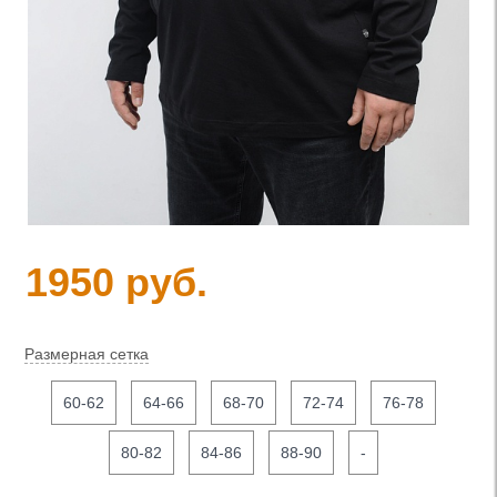
1950 руб.
Размерная сетка
60-62
64-66
68-70
72-74
76-78
80-82
84-86
88-90
-