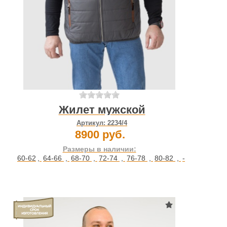
Жилет мужской
Артикул:
2234/4
8900 руб.
Размеры в наличии:
60-62
,
64-66
,
68-70
,
72-74
,
76-78
,
80-82
,
-