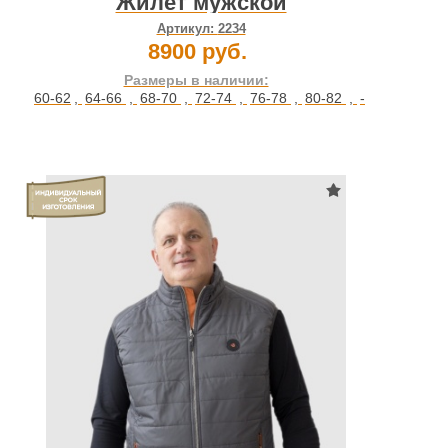
Жилет мужской
Артикул:
2234
8900 руб.
Размеры в наличии:
60-62
,
64-66
,
68-70
,
72-74
,
76-78
,
80-82
,
-