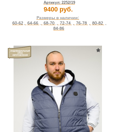
Артикул:
2252/19
9400 руб.
Размеры в наличии:
60-62
,
64-66
,
68-70
,
72-74
,
76-78
,
80-82
,
84-86