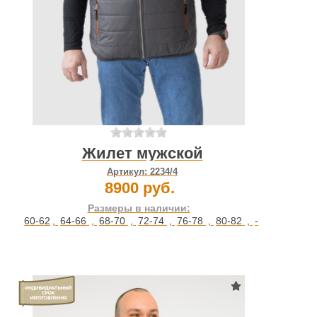
Жилет мужской
Артикул:
2234/4
8900 руб.
Размеры в наличии:
60-62
,
64-66
,
68-70
,
72-74
,
76-78
,
80-82
,
-