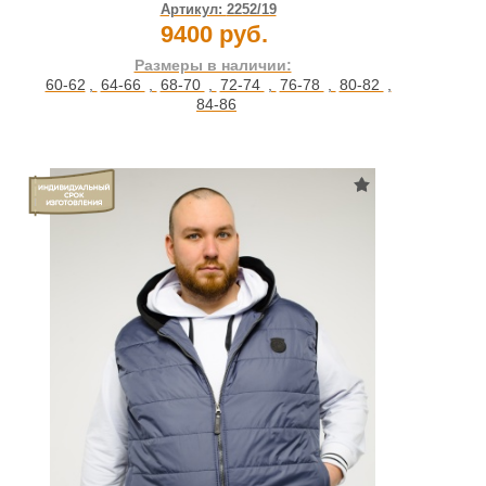
Артикул:
2252/19
9400 руб.
Размеры в наличии:
60-62
,
64-66
,
68-70
,
72-74
,
76-78
,
80-82
,
84-86