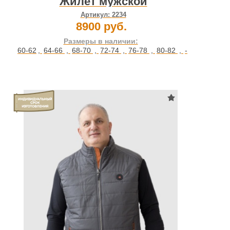
Жилет мужской
Артикул:
2234
8900 руб.
Размеры в наличии:
60-62
,
64-66
,
68-70
,
72-74
,
76-78
,
80-82
,
-