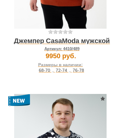
Джемпер CasaModa мужской
Артикул:
4410/489
9950 руб.
Размеры в наличии:
68-70
,
72-74
,
76-78