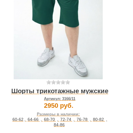
Шорты трикотажные мужские
Артикул:
3166/11
2950 руб.
Размеры в наличии:
60-62
,
64-66
,
68-70
,
72-74
,
76-78
,
80-82
,
84-86