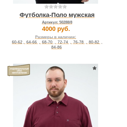
Футболка-Поло мужская
Артикул:
50288/8
4000 руб.
Размеры в наличии:
60-62
,
64-66
,
68-70
,
72-74
,
76-78
,
80-82
,
84-86