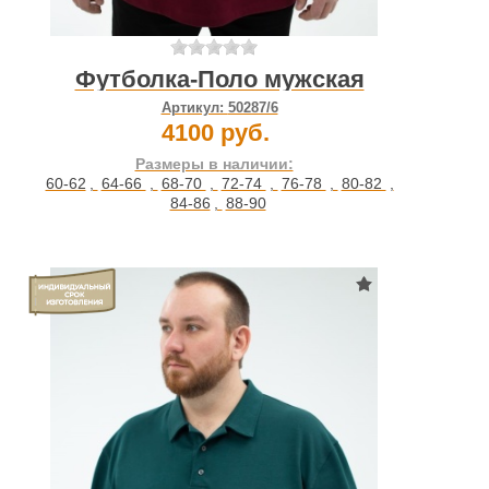
Футболка-Поло мужская
Артикул:
50287/6
4100 руб.
Размеры в наличии:
60-62
,
64-66
,
68-70
,
72-74
,
76-78
,
80-82
,
84-86
,
88-90