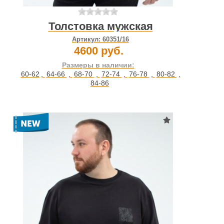
Толстовка мужская
Артикул:
60351/16
4600 руб.
Размеры в наличии:
60-62
,
64-66
,
68-70
,
72-74
,
76-78
,
80-82
,
84-86