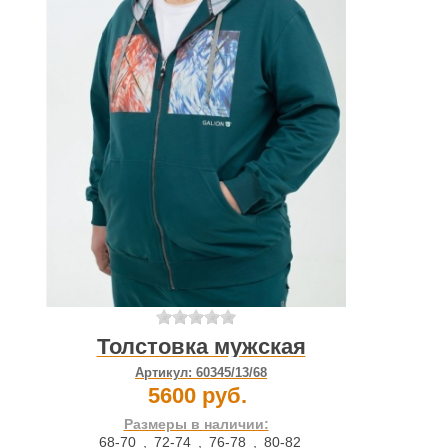
Толстовка мужская
Артикул:
60345/13/68
5600 руб.
Размеры в наличии:
68-70
,
72-74
,
76-78
,
80-82