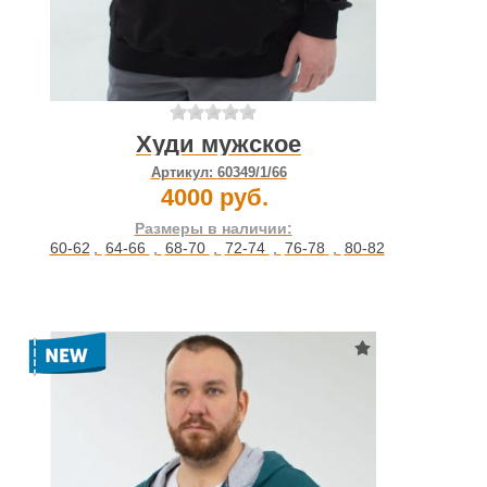
Худи мужское
Артикул:
60349/1/66
4000 руб.
Размеры в наличии:
60-62
,
64-66
,
68-70
,
72-74
,
76-78
,
80-82