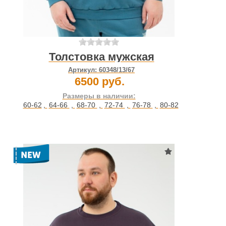
Толстовка мужская
Артикул:
60348/13/67
6500 руб.
Размеры в наличии:
60-62
,
64-66
,
68-70
,
72-74
,
76-78
,
80-82