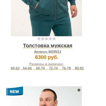
Толстовка мужская
Артикул:
60345/13
6300 руб.
Размеры в наличии:
60-62
,
64-66
,
68-70
,
72-74
,
76-78
,
80-82