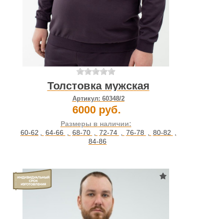
Толстовка мужская
Артикул:
60348/2
6000 руб.
Размеры в наличии:
60-62
,
64-66
,
68-70
,
72-74
,
76-78
,
80-82
,
84-86