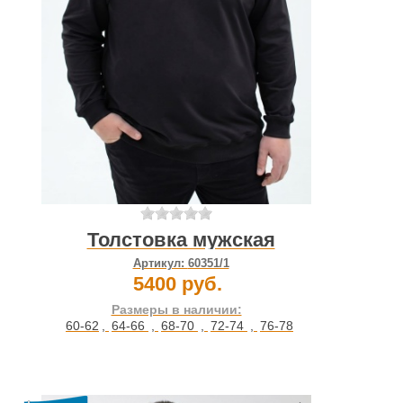
Толстовка мужская
Артикул:
60351/1
5400 руб.
Размеры в наличии:
60-62
,
64-66
,
68-70
,
72-74
,
76-78