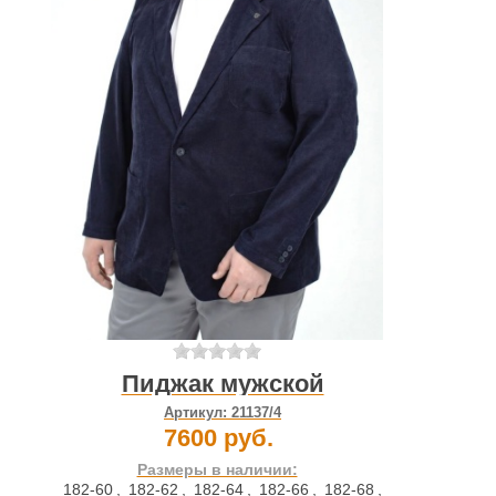
Пиджак мужской
Артикул:
21137/4
7600 руб.
Размеры в наличии:
182-60
,
182-62
,
182-64
,
182-66
,
182-68
,