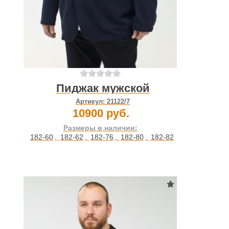
Пиджак мужской
Артикул:
21122/7
10900 руб.
Размеры в наличии:
182-60
,
182-62
,
182-76
,
182-80
,
182-82