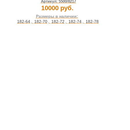
Артикул:
5500/8217
10000 руб.
Размеры в наличии:
182-64
,
182-70
,
182-72
,
182-74
,
182-78