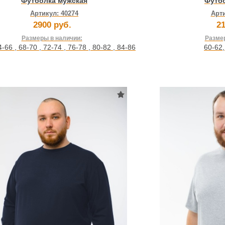
Футболка мужская
Футб
Артикул:
40274
Арт
2900 руб.
21
Размеры в наличии:
Размер
4-66
,
68-70
,
72-74
,
76-78
,
80-82
,
84-86
60-62