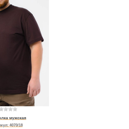
олка мужская
икул:
4070/18