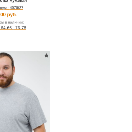
олка мужская
икул:
4070/27
00 руб.
ы в наличии:
,
64-66
,
76-78