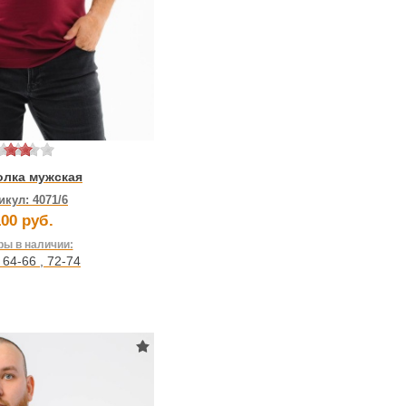
олка мужская
икул:
4071/6
00 руб.
ы в наличии:
,
64-66
,
72-74