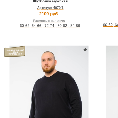
Футболка мужская
Артикул:
4070/1
2100 руб.
Размеры в наличии:
60-62
,
6
60-62
,
64-66
,
72-74
,
80-82
,
84-86