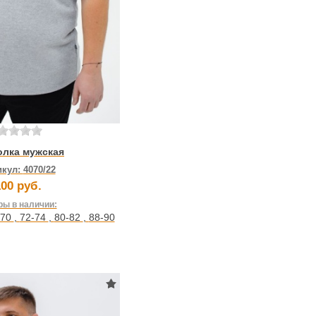
олка мужская
икул:
4070/22
00 руб.
ы в наличии:
-70
,
72-74
,
80-82
,
88-90