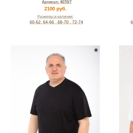
Артикул:
4070/7
2100 руб.
Размеры в наличии:
60-62
,
64-66
,
68-70
,
72-74
6