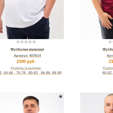
Футболка мужская
Футб
Артикул:
4070/14
Арт
2100 руб.
21
Размеры в наличии:
Размер
2
,
64-66
,
76-78
,
80-82
,
84-86
,
88-90
60-62