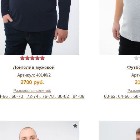
Лонгслив мужской
Футб
Артикул:
40140/2
Арт
2700 руб.
21
Размеры в наличии:
Размер
4-66
,
68-70
,
72-74
,
76-78
,
80-82
,
84-86
60-62
,
64-66
,
68