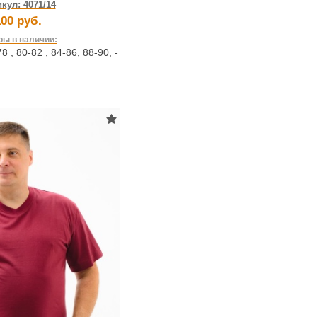
икул:
4071/14
00 руб.
ы в наличии:
78
,
80-82
,
84-86
,
88-90
,
-