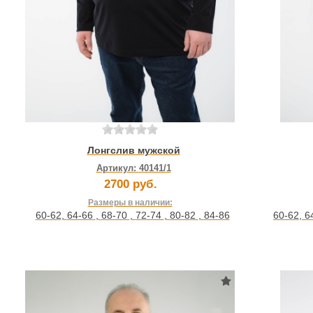
Лонгслив мужской
Артикул:
40141/1
2700 руб.
Размеры в наличии:
60-62
,
64-66
,
68-70
,
72-74
,
80-82
,
84-86
60-62
,
6