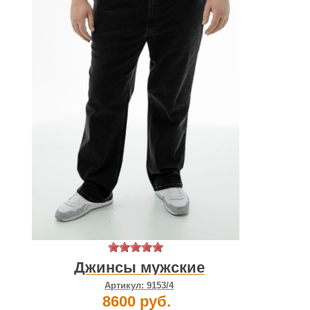
Джинсы мужские
Артикул:
9153/4
8600 руб.