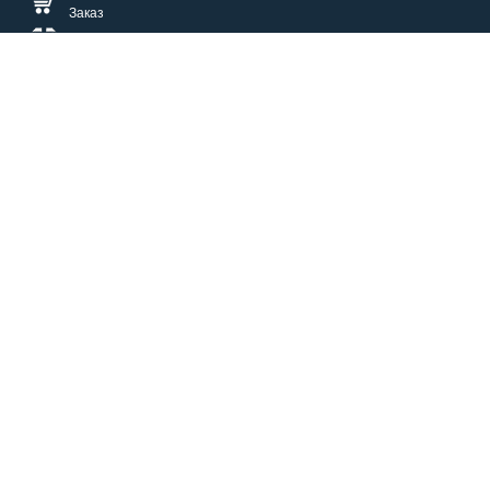
Заказ
Доставка
Размерная сетка
СПОСОБЫ ОПЛАТЫ
КАТАЛОГ
О НАС
СЕРВИС
ВОПРОСЫ И ОТВЕТЫ
КОНТАКТЫ
ОПТОВИКАМ
ЗАЩИТА ПЕРСОНАЛЬНЫХ ДАННЫХ
БОНУСЫ
НАШИ ВАКАНСИИ
НАШИ КЛИЕНТЫ
СТАТЬИ