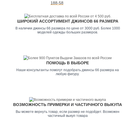
188-58
ШИРОКИЙ АССОРТИМЕНТ ДЖИНСОВ 66 РАЗМЕРА
В наличии джинсы 66 размера по цене от 3000 руб. Более 1000
моделей одежды больших размеров.
ПОМОЩЬ В ВЫБОРЕ
Наши консультанты помогут подобрать джинсы 66 размера на
любую фигуру.
ВОЗМОЖНОСТЬ ПРИМЕРКИ И ЧАСТИЧНОГО ВЫКУПА
Вы можете вернуть товар, если размер не подойдет. Возможен
частичный выкуп товара