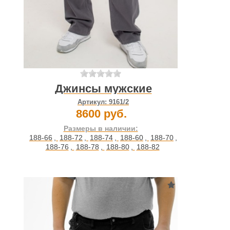
Джинсы мужские
Артикул:
9161/2
8600 руб.
Размеры в наличии:
188-66
,
188-72
,
188-74
,
188-60
,
188-70
,
188-76
,
188-78
,
188-80
,
188-82