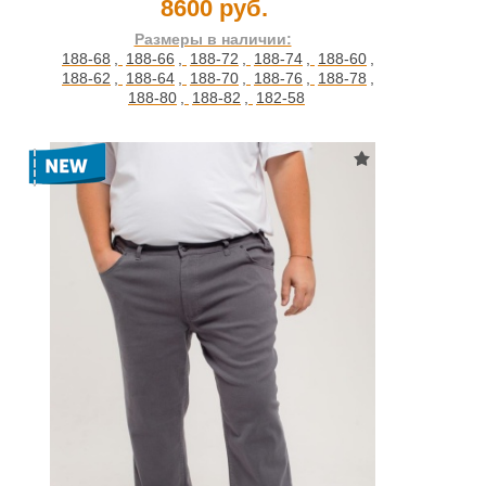
8600 руб.
Размеры в наличии:
188-68
,
188-66
,
188-72
,
188-74
,
188-60
,
188-62
,
188-64
,
188-70
,
188-76
,
188-78
,
188-80
,
188-82
,
182-58