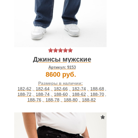
Джинсы мужские
Артикул:
9153
8600 руб.
Размеры в наличии:
182-62
,
182-64
,
182-66
,
182-74
,
188-68
,
188-72
,
188-74
,
188-60
,
188-62
,
188-70
,
188-76
,
188-78
,
188-80
,
188-82