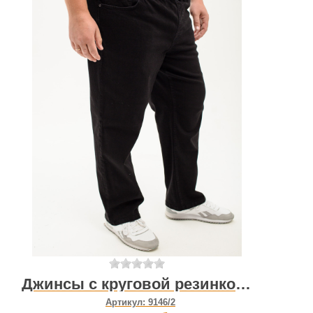
Джинсы с круговой резинкой мужские
Артикул:
9146/2