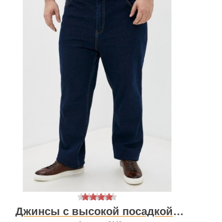
Джинсы с высокой посадкой мужские