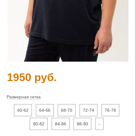
1950 руб.
Размерная сетка
60-62
64-66
68-70
72-74
76-78
80-82
84-86
88-90
-