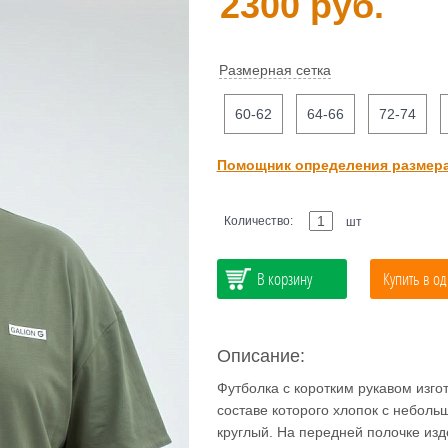
2300 руб.
Размерная сетка
60-62
64-66
72-74
Помощник определения размер
Количество:
шт
В корзину
Купить в од
Описание:
Футболка с коротким рукавом изгот
составе которого хлопок с неболь
круглый. На передней полочке из