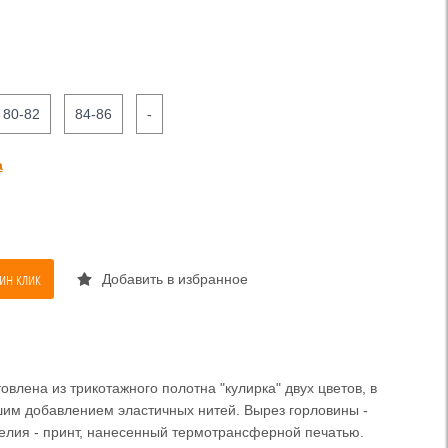
80-82
84-86
-
а
ин клик
Добавить в избранное
овлена из трикотажного полотна "кулирка" двух цветов, в
шим добавлением эластичных нитей. Вырез горловины -
делия - принт, нанесенный термотрансферной печатью.